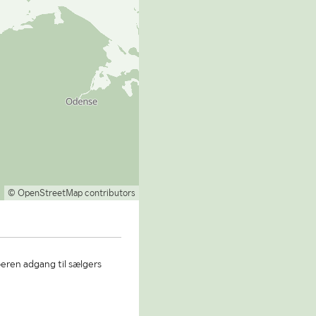
© OpenStreetMap contributors
beren adgang til sælgers