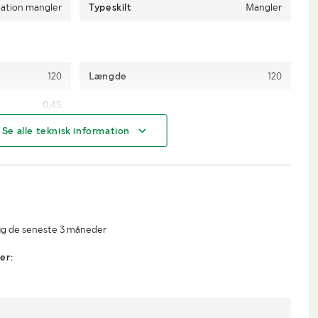
ation mangler
Typeskilt
Mangler
120
Længde
120
0,45
Se alle teknisk information
ug de seneste 3 måneder
er: