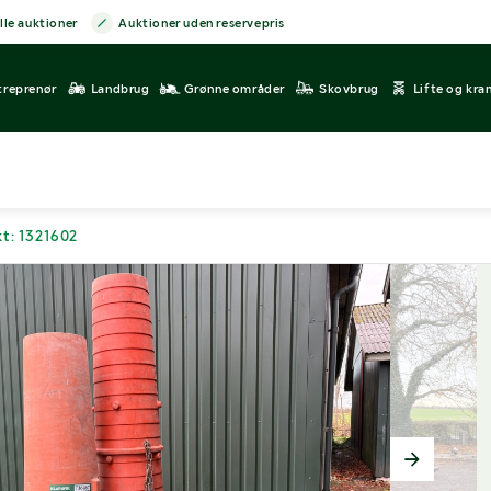
lle auktioner
Auktioner uden reservepris
treprenør
Landbrug
Grønne områder
Skovbrug
Lifte og kra
t: 1321602