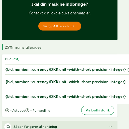
skal din maskine indbringe?
Kontakt din lokale auktionsmægler.
Sælg på Klaravik
25%
moms tillægges
Bud
(
5
st)
{bid, number, ::currency/DKK unit-width-short precision-integer}
{bid, number, ::currency/DKK unit-width-short precision-integer}
{bid, number, ::currency/DKK unit-width-short precision-integer}
Vis budhistorik
= Autobud
= Forhandling
Sådan fungerer afhentning