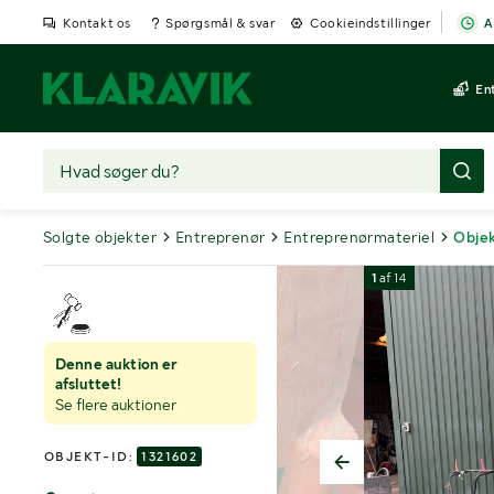
Kontakt os
Spørgsmål & svar
Cookieindstillinger
A
En
Solgte objekter
Entreprenør
Entreprenørmateriel
Objek
1
af
14
Denne auktion er
afsluttet!
Se flere auktioner
OBJEKT-ID:
1321602