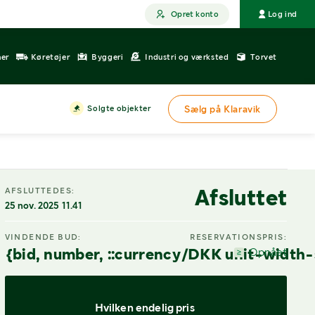
Opret konto
Log ind
ner
Køretøjer
Byggeri
Industri og værksted
Torvet
Solgte objekter
Sælg på Klaravik
Afsluttet
AFSLUTTEDES:
25 nov. 2025 11.41
VINDENDE BUD:
RESERVATIONSPRIS:
{bid, number, ::currency/DKK unit-width-
Opnået
Hvilken endelig pris 