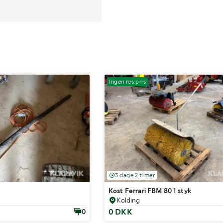
Ingen res.pris
3 dage 2 timer
Kost Ferrari FBM 80 1 styk
Kolding
0 DKK
0