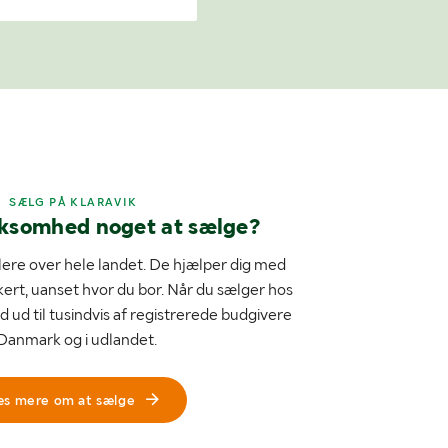
SÆLG PÅ KLARAVIK
rksomhed noget at sælge?
ere over hele landet. De hjælper dig med
kert, uanset hvor du bor. Når du sælger hos
d ud til tusindvis af registrerede budgivere
 Danmark og i udlandet.
æs mere om at sælge