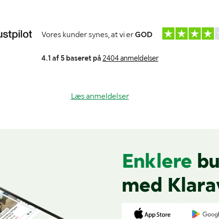
Vores kunder synes, at vi er
GOD
4.1 af 5 baseret på
2404 anmeldelser
Læs anmeldelser
Enklere
bu
med Klara