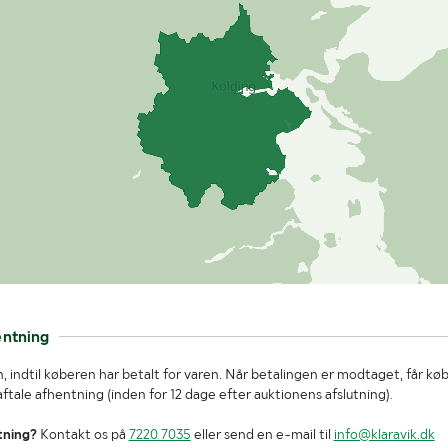
entning
, indtil køberen har betalt for varen. Når betalingen er modtaget, får kø
tale afhentning (inden for 12 dage efter auktionens afslutning).
tning?
Kontakt os på
7220 7035
eller send en e-mail til
info@klaravik.dk