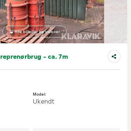
Alle billeder og videoer
ntreprenørbrug - ca. 7m
Model:
Ukendt