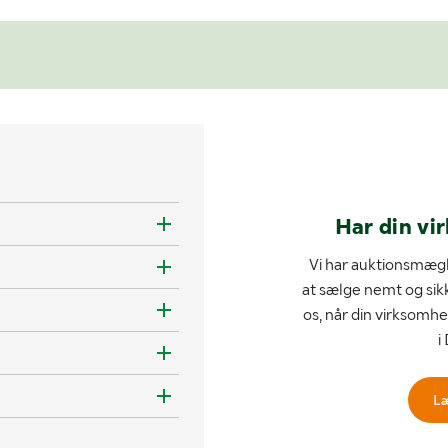
Har din vi
Vi har auktionsmægl
at sælge nemt og sik
os, når din virksomhe
i
L