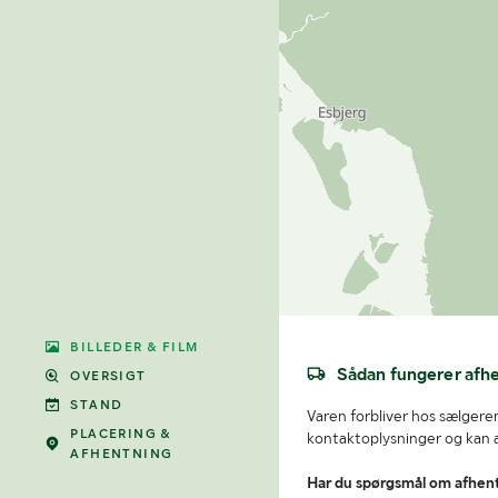
BILLEDER & FILM
Sådan fungerer afh
OVERSIGT
STAND
Varen forbliver hos sælgeren
PLACERING &
kontaktoplysninger og kan af
AFHENTNING
Har du spørgsmål om afhen