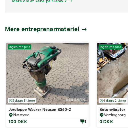
Mere om at købe på Klaravik
Mere entreprenørmateriel
Ingen res.pris
Ingen res.pris
5 dage 3 timer
4 dage 2 timer
Jordloppe Wacker Neuson BS60-2
Betonvibrator
Næstved
Vordingborg
100 DKK
0 DKK
1