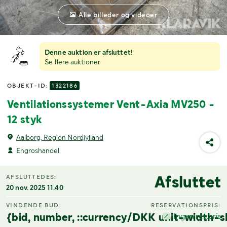
Alle billeder og videoer
Denne auktion er afsluttet!
Se flere auktioner
OBJEKT-ID:
1322186
Ventilationssystemer Vent-Axia MV250 -
12 styk
Aalborg, Region Nordjylland
Engroshandel
Afsluttet
AFSLUTTEDES:
20 nov. 2025 11.40
VINDENDE BUD:
RESERVATIONSPRIS:
{bid, number, ::currency/DKK unit-width-s
Ingen res.pris