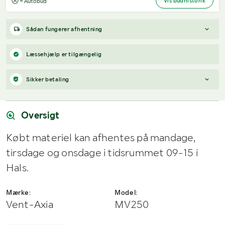
Vis budhistorik
= Autobud
Sådan fungerer afhentning
Købt materiel kan afhentes på mandage i tidsrummet 09-15 i
Læssehjælp er tilgængelig
Hals.
Sikker betaling
Når du vinder et bud, modtager du en faktura fra Payex til din e-
mailadresse den dag, auktionen slutter.
Oversigt
Købt materiel kan afhentes på mandage,
tirsdage og onsdage i tidsrummet 09-15 i
Hals.
Mærke:
Model:
Vent-Axia
MV250