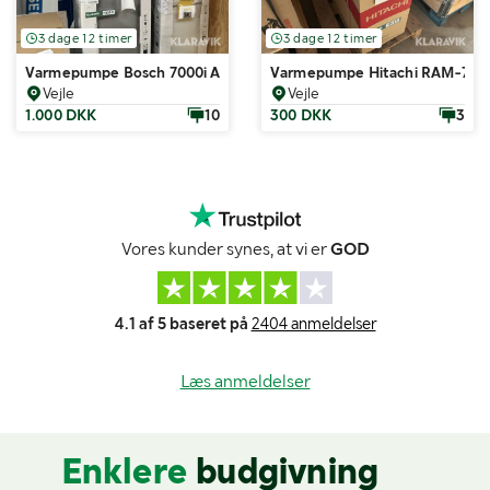
3 dage 12 timer
3 dage 12 timer
Varmepumpe Bosch 7000i AWM9
Varmepumpe Hitachi RAM-70
Vejle
Vejle
1.000 DKK
10
300 DKK
3
Vores kunder synes, at vi er
GOD
4.1 af 5 baseret på
2404 anmeldelser
Læs anmeldelser
Enklere
budgivning