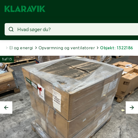
ri
El og energi
Opvarmning og ventilatorer
Objekt: 1322186
1
af
15