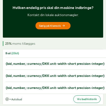
Hvilken endelig pris 
skal din maskine indbringe?
Kontakt din lokale auktionsmægler.
Sælg på Klaravik
25%
moms tillægges
Bud
(
20
st)
{bid, number, ::currency/DKK unit-width-short precision-integer}
{bid, number, ::currency/DKK unit-width-short precision-integer}
{bid, number, ::currency/DKK unit-width-short precision-integer}
Vis budhistorik
= Autobud