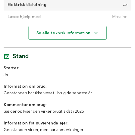
Elektrisk tilslutning
Ja
Læssehjælp med
Maskine
MÅL OG VÆGT:
Se alle teknisk information
Vægt (kg)
80 kg
Stand
Bredde
1150 mm
Starter:
Højde
500 mm
Ja
Længde
500 mm
Information om brug:
Genstanden har ikke været i brug de seneste år
Kommentar om brug:
Sælger op lyser den virker brugt sidst i 2023
Information fra nuværende ejer:
Genstanden virker, men har anmærkninger