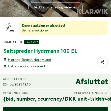
Alle billeder og videoer
Denne auktion er afsluttet!
Se flere auktioner
OBJEKT-ID:
1324997
Saltspreder Hydrmann 100 EL
Hjørring, Region Nordjylland
Entreprenørvirksomhed
Afsluttet
AFSLUTTEDES:
25 nov. 2025 12.13
VINDENDE BUD:
RESERVATIONSPRIS:
{bid, number, ::currency/DKK unit-width-s
Opnået