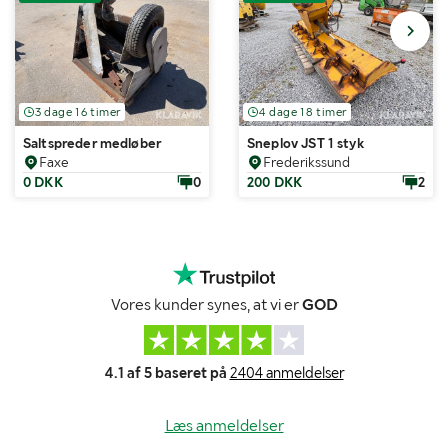
3 dage 16 timer
4 dage 18 timer
Saltspreder medløber
Sneplov JST 1 styk
Faxe
Frederikssund
0 DKK
0
200 DKK
2
Vores kunder synes, at vi er
GOD
4.1 af 5 baseret på
2404 anmeldelser
Læs anmeldelser