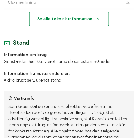
CE-mærkning
Ja
Fæste
3 punkts
Se alle teknisk information
MÅL OG VÆGT:
Stand
Hjulmål
29x8-14
Information om brug:
Arbejdsbredde (m)
7,5 meter
Genstanden har ikke været i brug de seneste 6 måneder
Antal tænder/tallerkener
75
Information fra nuværende ejer:
Aldrig brugt selv, ukendt stand
Transportbredde (m)
3
Transporthøjde (m)
3
Vigtig info
Transportlængde (m)
3
Som køber skal du kontrollere objektet ved afhentning
Herefter kan der ikke gøres indvendinger. Hvis objektet
adskiller sig væsentligt fra beskrivelsen, skal Klaravik kontaktes
inden objektet fragtes (bemærk, at der gælder særskilte vilkår
for konkursauktioner). Alle objekt findes hos den sælgende
virksomhed, og du som køber har ansvar for afhentning og