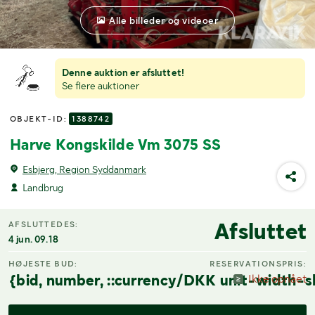
Alle billeder og videoer
Denne auktion er afsluttet!
Se flere auktioner
OBJEKT-ID:
1388742
Harve Kongskilde Vm 3075 SS
Esbjerg, Region Syddanmark
Landbrug
Afsluttet
AFSLUTTEDES:
4 jun. 09.18
HØJESTE BUD:
RESERVATIONSPRIS:
{bid, number, ::currency/DKK unit-width-s
Ikke opnået