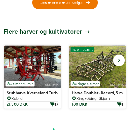
Læs mere om at sælge
Flere harver og kultivatorer
Ingen res.pris
3 timer 30 min
6 dage 4 timer
Stubharve Kverneland Turbo 4 meter - med dobbelt pakvalse
Harve Doublet-Record, 5 m
Rebild
Ringkøbing-Skjern
21.500 DKK
17
100 DKK
1