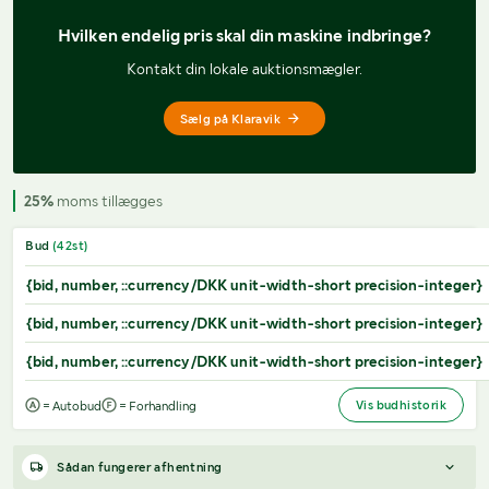
Hvilken endelig pris 
skal din maskine indbringe?
Kontakt din lokale auktionsmægler.
Sælg på Klaravik
25%
moms tillægges
Bud
(
42
st)
{bid, number, ::currency/DKK unit-width-short precision-integer}
{bid, number, ::currency/DKK unit-width-short precision-integer}
{bid, number, ::currency/DKK unit-width-short precision-integer}
Vis budhistorik
= Autobud
= Forhandling
Sådan fungerer afhentning