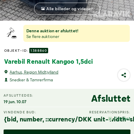
Alle billeder og videoer
Denne auktion er afsluttet!
Se flere auktioner
OBJEKT-ID:
1388860
Varebil Renault Kangoo 1,5dci
Aarhus, Region Midtjylland
Snedker & Tømrerfirma
Afsluttet
AFSLUTTEDES:
19 jun. 10.07
VINDENDE BUD:
RESERVATIONSPRIS:
{bid, number, ::currency/DKK unit-width-s
Opnået