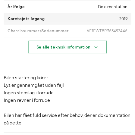
År ifølge
Dokumentation
Køretøjets årgang
2019
Chassisnummer/Serienummer
VF1FWT8R363492446
Forefindes både registreringsattestens del 1 & 2?
Ja
Se alle teknisk information
Nummerplade medfølger
Nej
Registreringsafgift
Med
Bilen starter og kører
Antal passagerer
3
Lys er gennemgået uden fejl
Kilometerstand
151392
Ingen stenslag i forrude
Ingen revner i forrude
Motoreffekt
90 hk
Bilen har fået fuld service efter behov, der er dokumentation
Brændstof
Diesel
på dette
Gearkasse
Automatisk