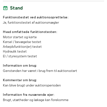
Længde (mm)
3600
Stand
Bredde (mm)
2200
Funktionstestet ved auktionsoprettelse:
Ja, funktionstestet af auktionsmægler
Højde (mm)
2000
Hvad omfattede funktionstesten:
Lastrummets længde (mm)
1800
Motor startet og kørte
Kørsel / bevægelse testet
Lastrummets bredde (mm)
1350
Arbejdsfunktion(er) testet
Hydraulik testet
Lastrummets højde (mm)
1400
El / styresystem testet
Information om brug:
Genstanden har været i brug frem til auktionsstart
Kommentar om brug:
Kan blive brugt under auktionsperioden
Information fra nuværende ejer:
Brugt, utætheder og lækage kan forekomme