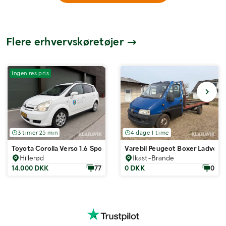
Flere erhvervskøretøjer
Ingen res.pris
3 timer 25 min
4 dage 1 time
Toyota Corolla Verso 1.6 Sports Van
Varebil Peugeot Boxer Ladvogn 
Hillerød
Ikast-Brande
14.000 DKK
77
0 DKK
0