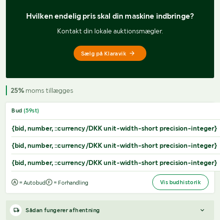
Hvilken endelig pris 
skal din maskine indbringe?
Kontakt din lokale auktionsmægler.
Sælg på Klaravik
25%
moms tillægges
Bud
(
59
st)
{bid, number, ::currency/DKK unit-width-short precision-integer}
{bid, number, ::currency/DKK unit-width-short precision-integer}
{bid, number, ::currency/DKK unit-width-short precision-integer}
Vis budhistorik
= Autobud
= Forhandling
Sådan fungerer afhentning