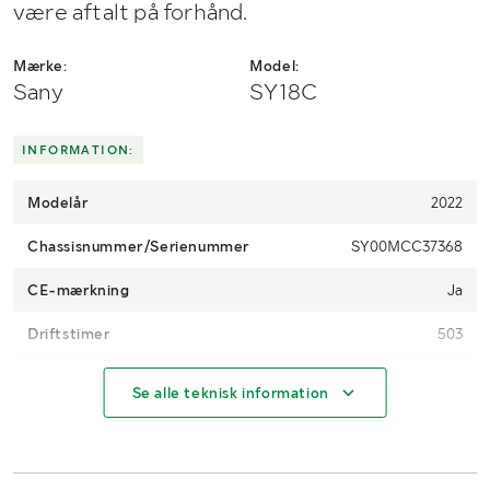
være aftalt på forhånd.
Mærke:
Model:
Sany
SY18C
INFORMATION:
Modelår
2022
Chassisnummer/Serienummer
SY00MCC37368
CE-mærkning
Ja
Driftstimer
503
Motoreffekt (kW/hk)
14.6
Se alle teknisk information
Brændstof
Diesel
Træk
2WD Bag