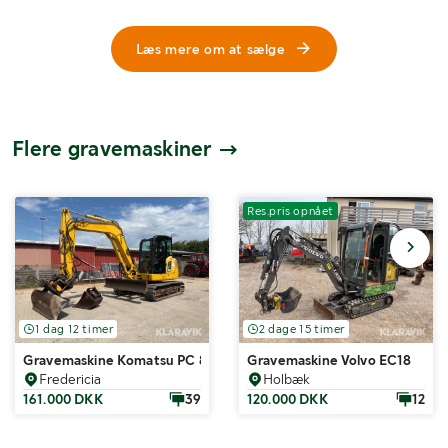
Læs mere om at sælge
Flere gravemaskiner
Res.pris opnået
1 dag 12 timer
2 dage 15 timer
Gravemaskine Komatsu PC 80MR-5
Gravemaskine Volvo EC18
Fredericia
Holbæk
161.000 DKK
39
120.000 DKK
12