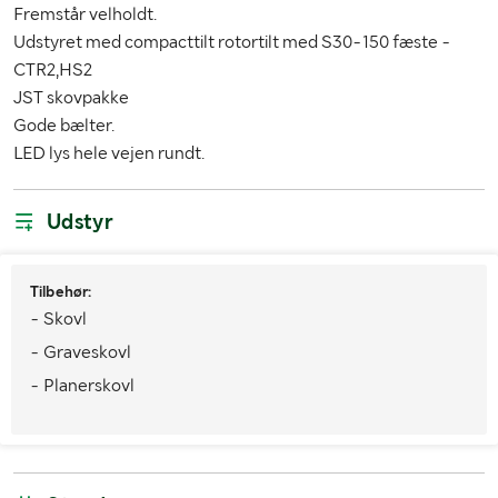
Fremstår velholdt.
Bæltetype
Gummi
Udstyret med compacttilt rotortilt med S30-150 fæste -
CTR2,HS2
MÅL OG VÆGT:
JST skovpakke
Gode bælter.
Vægt (kg)
2000
LED lys hele vejen rundt.
Udstyr
Tilbehør:
- Skovl
- Graveskovl
- Planerskovl