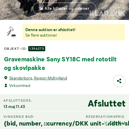
Alle billeder og videoer
Denne auktion er afsluttet!
Se flere auktioner
OBJEKT-ID:
1396375
Gravemaskine Sany SY18C med rototilt
og skovlpakke
Skanderborg, Region Midtjylland
Virksomhed
Afsluttet
AFSLUTTEDES:
13 maj 11.43
VINDENDE BUD:
RESERVATIONSPRIS:
{bid, number, ::currency/DKK unit-width-s
Opnået