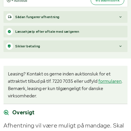
Vis budhistorik
= Autobud
Sådan fungerer afhentning
Varen forbliver hos sælgeren, indtil køberen har betalt for
Læssehjælp efter aftale med sælgeren
varen. Når betalingen er modtaget, får køberen adgang til
sælgers kontaktoplysninger og kan aftale afhentning (inden for
Sikker betaling
12 dage efter auktionens afslutning).
Har du spørgsmål om afhentning?
Når du vinder et bud, modtager du en faktura fra Payex til din e-
Kontakt os på
7220 7035
eller
send en e-mail til
mailadresse den dag, auktionen slutter.
info@klaravik.dk
Leasing? Kontakt os gerne inden auktionsluk for et
attraktivt tilbud på tlf. 7220 7035 eller udfyld
formularen
.
Bemærk, leasing er kun tilgængeligt for danske
virksomheder.
Oversigt
Afhentning vil være muligt på mandage. Skal