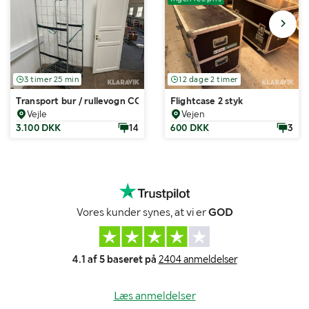
3 timer 25 min
12 dage 2 timer
Transport bur / rullevogn CC container 25 styk
Flightcase 2 styk
Vejle
Vejen
3.100 DKK
14
600 DKK
3
Vores kunder synes, at vi er
GOD
4.1 af 5 baseret på
2404 anmeldelser
Læs anmeldelser