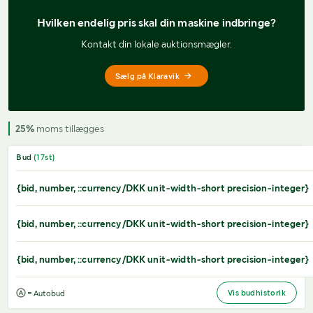
Hvilken endelig pris 
skal din maskine indbringe?
Kontakt din lokale auktionsmægler.
Sælg på Klaravik
25%
moms tillægges
Bud
(
17
st)
{bid, number, ::currency/DKK unit-width-short precision-integer}
{bid, number, ::currency/DKK unit-width-short precision-integer}
{bid, number, ::currency/DKK unit-width-short precision-integer}
Vis budhistorik
= Autobud