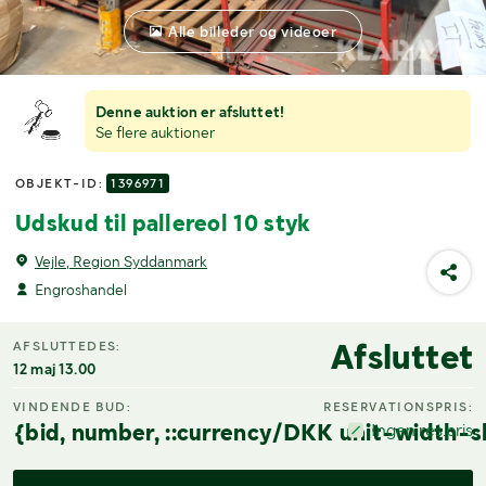
Alle billeder og videoer
Denne auktion er afsluttet!
Se flere auktioner
OBJEKT-ID:
1396971
Udskud til pallereol 10 styk
Vejle, Region Syddanmark
Engroshandel
Afsluttet
AFSLUTTEDES:
12 maj 13.00
VINDENDE BUD:
RESERVATIONSPRIS:
{bid, number, ::currency/DKK unit-width-s
Ingen res.pris