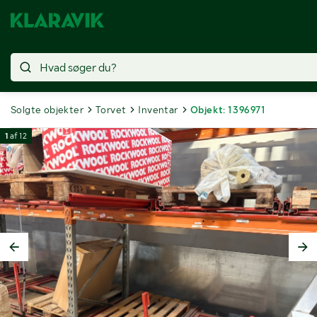
Solgte objekter
Torvet
Inventar
Objekt: 1396971
1
af
12