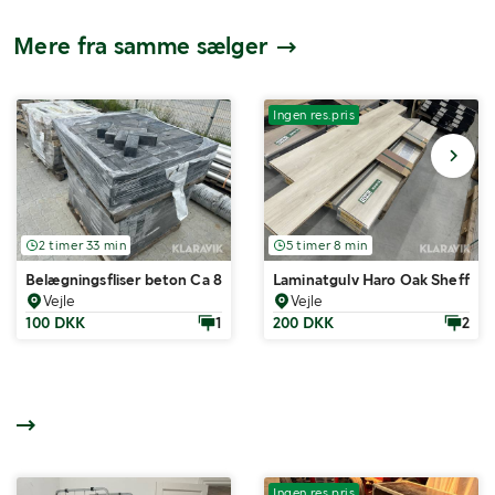
Mere fra samme sælger
Ingen res.pris
2 timer 33 min
5 timer 8 min
Belægningsfliser beton Ca 800 styk
Laminatgulv Haro Oak Sheffie
Vejle
Vejle
100 DKK
1
200 DKK
2
Ingen res.pris