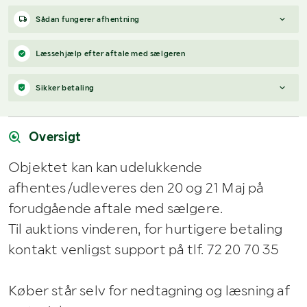
Sådan fungerer afhentning
Varen forbliver hos sælgeren, indtil køberen har betalt for
Læssehjælp efter aftale med sælgeren
varen. Når betalingen er modtaget, får køberen adgang til
sælgers kontaktoplysninger og kan aftale afhentning (inden for
Sikker betaling
12 dage efter auktionens afslutning).
Har du spørgsmål om afhentning?
Når du vinder et bud, modtager du en faktura fra Payex til din e-
Kontakt os på
7220 7035
eller
send en e-mail til
mailadresse den dag, auktionen slutter.
info@klaravik.dk
Oversigt
Objektet kan kan udelukkende
afhentes/udleveres den 20 og 21 Maj på
forudgående aftale med sælgere.
Til auktions vinderen, for hurtigere betaling
kontakt venligst support på tlf. 72 20 70 35
Køber står selv for nedtagning og læsning af