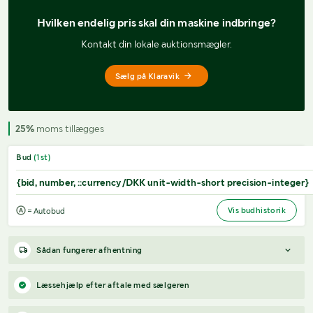
Hvilken endelig pris 
skal din maskine indbringe?
Kontakt din lokale auktionsmægler.
Sælg på Klaravik
25%
moms tillægges
Bud
(
1
st)
{bid, number, ::currency/DKK unit-width-short precision-integer}
Vis budhistorik
= Autobud
Sådan fungerer afhentning
Varen forbliver hos sælgeren, indtil køberen har betalt for
Læssehjælp efter aftale med sælgeren
varen. Når betalingen er modtaget, får køberen adgang til
sælgers kontaktoplysninger og kan aftale afhentning (inden for