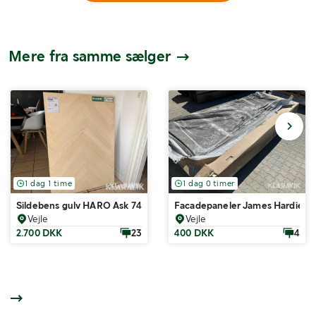
Mere fra samme sælger
1 dag 1 time
1 dag 0 timer
Sildebens gulv HARO Ask 74 m2
Facadepaneler James Hardie H
Vejle
Vejle
2.700 DKK
23
400 DKK
4