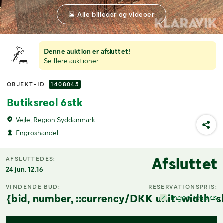
Alle billeder og videoer
Denne auktion er afsluttet!
Se flere auktioner
OBJEKT-ID:
1408045
Butiksreol 6stk
Vejle, Region Syddanmark
Engroshandel
Afsluttet
AFSLUTTEDES:
24 jun. 12.16
VINDENDE BUD:
RESERVATIONSPRIS:
{bid, number, ::currency/DKK unit-width-s
Ingen res.pris