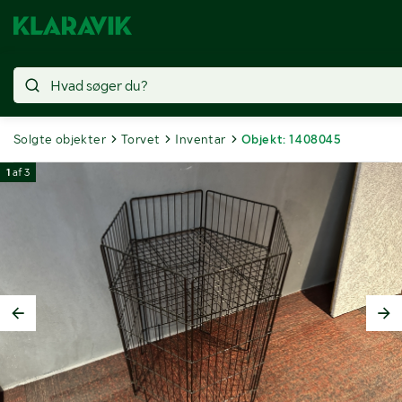
Solgte objekter
Torvet
Inventar
Objekt: 1408045
1
af
3