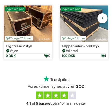
Ingen res.pris
Ingen res.pris
12 dage 23 timer
5 dage 0 timer
Flightcase 2 styk
Tæppeplader - 580 styk
Vejen
Hillerød
0 DKK
0
100 DKK
1
Vores kunder synes, at vi er
GOD
4.1 af 5 baseret på
2404 anmeldelser