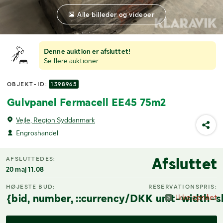
Alle billeder og videoer
Denne auktion er afsluttet!
Se flere auktioner
OBJEKT-ID:
1398965
Gulvpanel Fermacell EE45 75m2
Vejle, Region Syddanmark
Engroshandel
Afsluttet
AFSLUTTEDES:
20 maj 11.08
HØJESTE BUD:
RESERVATIONSPRIS:
{bid, number, ::currency/DKK unit-width-s
Ikke opnået