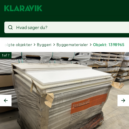
Solgte objekter
Byggeri
Byggematerialer
Objekt: 1398965
1
af
7