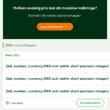
Hvilken endelig pris 
skal din maskine indbringe?
Kontakt din lokale auktionsmægler.
Sælg på Klaravik
25%
moms tillægges
Bud
(
15
st)
{bid, number, ::currency/DKK unit-width-short precision-integer}
{bid, number, ::currency/DKK unit-width-short precision-integer}
{bid, number, ::currency/DKK unit-width-short precision-integer}
Vis budhistorik
= Autobud