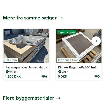
Mere fra samme sælger
Ingen res.pris
29 min
6 dage 1 time
Facadepaneler James Hardie HardiePanel Cedar Grey Slate 15 styk
Klinker Ragno 60x60 11m2
Vejle
Vejle
1.800 DKK
6
0 DKK
0
Flere byggematerialer