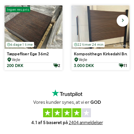
Ingen res.pris
6 dage 1 time
22 timer 24 min
Tæppefliser Ege 36m2
Komposithegn Kirkedahl Brun Sor
Vejle
Vejle
200 DKK
2
3.000 DKK
11
Vores kunder synes, at vi er
GOD
4.1 af 5 baseret på
2404 anmeldelser