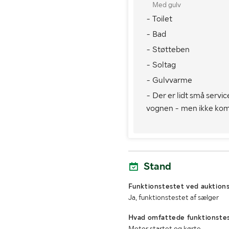
Med gulv
- Toilet
Højde (mm)
- Bad
- Støtteben
- Soltag
- Gulvvarme
- Der er lidt små servic
vognen - men ikke kom
Stand
Funktionstestet ved auktions
Ja, funktionstestet af sælger
Hvad omfattede funktionste
Motor startet og kørte