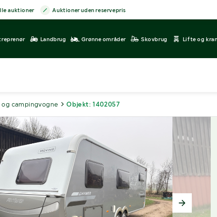
lle auktioner
Auktioner uden reservepris
treprenør
Landbrug
Grønne områder
Skovbrug
Lifte og kra
 og campingvogne
Objekt: 1402057