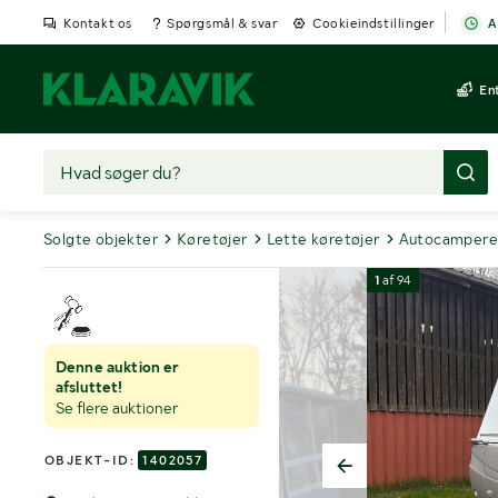
Kontakt os
Spørgsmål & svar
Cookieindstillinger
A
En
Solgte objekter
Køretøjer
Lette køretøjer
Autocampere
1
af
94
Denne auktion er
afsluttet!
Se flere auktioner
OBJEKT-ID:
1402057