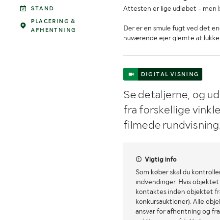
Attesten er lige udløbet - men
STAND
PLACERING &
Der er en smule fugt ved det e
AFHENTNING
nuværende ejer glemte at lukke
DIGITAL VISNING
Se detaljerne, og u
fra forskellige vink
filmede rundvisning
Vigtig info
Som køber skal du kontrolle
indvendinger. Hvis objektet a
kontaktes inden objektet fra
konkursauktioner). Alle obj
ansvar for afhentning og fra