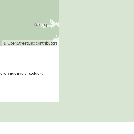
© OpenStreetMap contributors
beren adgang til sælgers