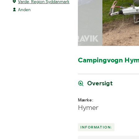
Varde, Region Syddanmark
Anden
Campingvogn Hym
Oversigt
Mærke:
Hymer
INFORMATION: