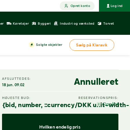
Opret konto
Log ind
ner
Køretøjer
Byggeri
Industri og værksted
Torvet
Solgte objekter
Sælg på Klaravik
DIGITAL VISNING
Annulleret
AFSLUTTEDES:
18 jun. 09.02
HØJESTE BUD:
RESERVATIONSPRIS:
{bid, number, ::currency/DKK unit-width-
Opnået
Hvilken endelig pris 