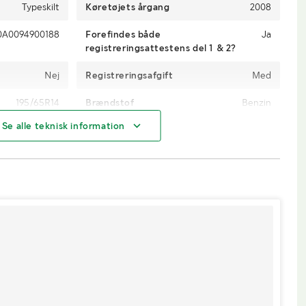
Typeskilt
Køretøjets årgang
2008
A0094900188
Forefindes både
Ja
registreringsattestens del 1 & 2?
Nej
Registreringsafgift
Med
195/65R14
Brændstof
Benzin
Se alle teknisk information
2
Trækkrog
Nej
Ingen Norm
Køretøjsstatus
Afmeldt
Ja, 2021-03-31
1. reg./1. trafik
2008-09-03 / 2008-09-
sv.
03
stvægt
1675
Totalvægt (kg)
2000
2200
Længde (mm)
7100