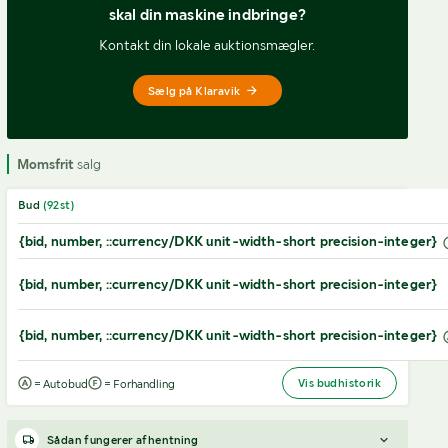
skal din maskine indbringe?
Kontakt din lokale auktionsmægler.
Sælg på Klaravik
Momsfrit
salg
Bud
(
92
st)
{bid, number, ::currency/DKK unit-width-short precision-integer}
{bid, number, ::currency/DKK unit-width-short precision-integer}
{bid, number, ::currency/DKK unit-width-short precision-integer}
Vis budhistorik
= Autobud
= Forhandling
Sådan fungerer afhentning