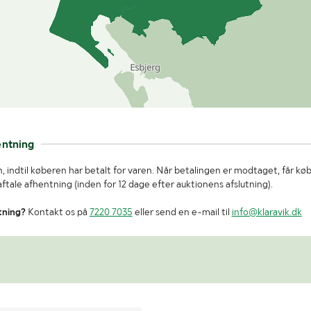
entning
, indtil køberen har betalt for varen. Når betalingen er modtaget, får kø
tale afhentning (inden for 12 dage efter auktionens afslutning).
tning?
Kontakt os på
7220 7035
eller send en e-mail til
info@klaravik.dk