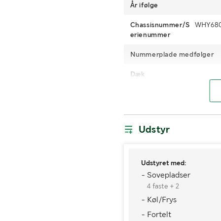
År ifølge
Chassisnummer/S
WHY680
erienummer
Nummerplade medfølger
Dæk
Antal nøgler
Miljøklasse
Udstyr
Kørselsforbud
Udstyret med:
MÅL OG VÆGT:
- Sovepladser
4 faste + 2
Vægt i driftsklar stand/La
- Køl/Frys
(kg)
- Fortelt
Bredde (mm)