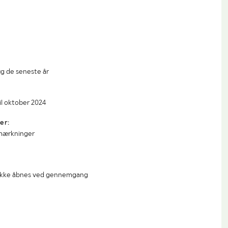
ug de seneste år
il oktober 2024
er:
mærkninger
 ikke åbnes ved gennemgang