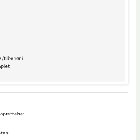
2500
e/tilbehør i
plet
oprettelse:
sten: