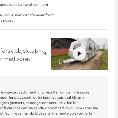
 burde godt kunne gå igennem
ne vindue, men det stammer fra at
 vinduet
dforsk objektet
ler med vores
.
re objektet ved afhentning Herefter kan der ikke gøres
dskiller sig væsentligt fra beskrivelsen, skal Klaravik
gtes (bemærk, at der gælder særskilte vilkår for
ekt findes hos den sælgende virksomhed, og du som køber har
gt. Som køber har du 12 dage til at afhente objektet, efter