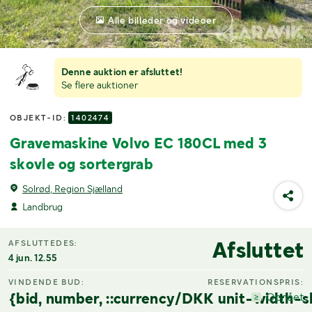
Alle billeder og videoer
Denne auktion er afsluttet!
Se flere auktioner
OBJEKT-ID:
1402474
Gravemaskine Volvo EC 180CL med 3
skovle og sortergrab
Solrød, Region Sjælland
Landbrug
Afsluttet
AFSLUTTEDES:
4 jun. 12.55
VINDENDE BUD:
RESERVATIONSPRIS:
{bid, number, ::currency/DKK unit-width-s
Opnået