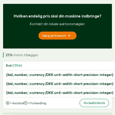
Hvilken endelig pris 
skal din maskine indbringe?
Kontakt din lokale auktionsmægler.
Sælg på Klaravik
25%
moms tillægges
Bud
(
137
st)
{bid, number, ::currency/DKK unit-width-short precision-integer}
{bid, number, ::currency/DKK unit-width-short precision-integer}
{bid, number, ::currency/DKK unit-width-short precision-integer}
Vis budhistorik
= Autobud
= Forhandling