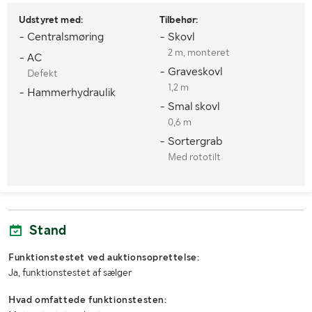
Udstyret med:
Tilbehør:
MÅL OG VÆGT:
- Centralsmøring
- Skovl
2 m, monteret
Vægt (kg)
- AC
18300
- Graveskovl
Defekt
Længde (mm)
4600 u/gravearm
1,2 m
- Hammerhydraulik
- Smal skovl
Bredde (mm)
3000
0,6 m
Højde (mm)
- Sortergrab
Førerhus 2950
Med rototilt
Stand
Funktionstestet ved auktionsoprettelse:
Ja, funktionstestet af sælger
Hvad omfattede funktionstesten: