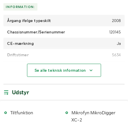
INFORMATION:
Årgang ifølge typeskilt
2008
Chassisnummer/Serienummer
120145
CE-mærkning
Ja
Driftstimer
5634
Motoreffekt (kW/hk)
87kW
Se alle teknisk information
Gearkasse
Hydrostatisk
Brændstof
Diesel
Udstyr
Bæltetype
Stål
Bæltebredde (mm)
800
Tiltfunktion
Mikrofyn MikroDigger
XC-2
Antal nøgler
1