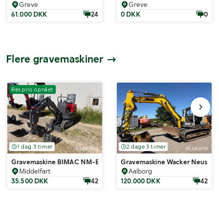
Greve
Greve
61.000 DKK
24
0 DKK
0
Flere gravemaskiner
Res.pris opnået
1 dag 3 timer
2 dage 3 timer
Gravemaskine BIMAC NM-E06
Gravemaskine Wacker Neuson ET
Middelfart
Aalborg
35.500 DKK
42
120.000 DKK
42