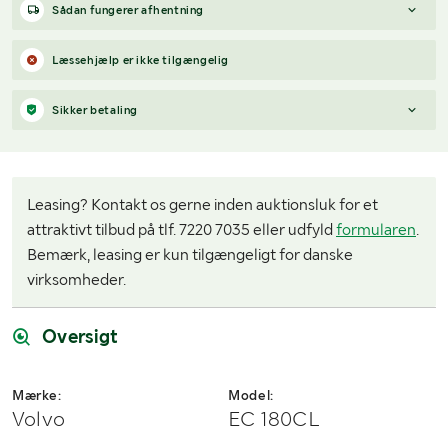
Sådan fungerer afhentning
Varen forbliver hos sælgeren, indtil køberen har betalt for
Læssehjælp er ikke tilgængelig
varen. Når betalingen er modtaget, får køberen adgang til
sælgers kontaktoplysninger og kan aftale afhentning (inden for
Sikker betaling
12 dage efter auktionens afslutning).
Har du spørgsmål om afhentning?
Når du vinder et bud, modtager du en faktura fra Payex til din e-
Kontakt os på
7220 7035
eller
send en e-mail til
mailadresse den dag, auktionen slutter.
info@klaravik.dk
Leasing? Kontakt os gerne inden auktionsluk for et
attraktivt tilbud på tlf. 7220 7035 eller udfyld
formularen
.
Bemærk, leasing er kun tilgængeligt for danske
virksomheder.
Oversigt
Mærke:
Model:
Volvo
EC 180CL