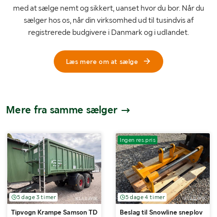
med at sælge nemt og sikkert, uanset hvor du bor. Når du
sælger hos os, når din virksomhed ud til tusindvis af
registrerede budgivere i Danmark og i udlandet.
Læs mere om at sælge
Mere fra samme sælger
Ingen res.pris
5 dage 3 timer
5 dage 4 timer
Tipvogn Krampe Samson TDK 21
Beslag til Snowline sneplov