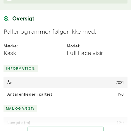
Har du spørgsmål om afhentning?
Når du vinder et bud, modtager du en faktura fra Payex til din e-
Kontakt os på
7220 7035
eller
send en e-mail til
mailadresse den dag, auktionen slutter.
info@klaravik.dk
Oversigt
Paller og rammer følger ikke med.
Mærke:
Model:
Kask
Full Face visir
INFORMATION:
År
2021
Antal enheder i partiet
198
MÅL OG VÆGT:
Længde (m)
1.20