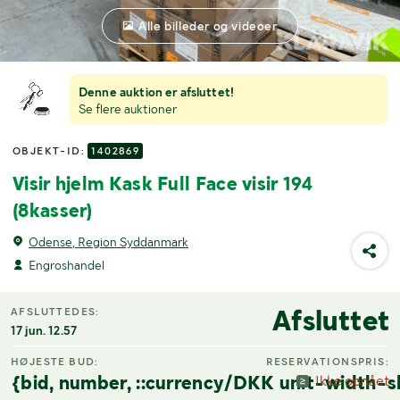
Alle billeder og videoer
Denne auktion er afsluttet!
Se flere auktioner
OBJEKT-ID:
1402869
Visir hjelm Kask Full Face visir 194
(8kasser)
Odense, Region Syddanmark
Engroshandel
Afsluttet
AFSLUTTEDES:
17 jun. 12.57
HØJESTE BUD:
RESERVATIONSPRIS:
{bid, number, ::currency/DKK unit-width-s
Ikke opnået