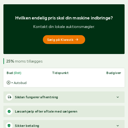
Hvilken endelig pris 
skal din maskine indbringe?
Kontakt din lokale auktionsmægler.
Sælg på Klaravik
25%
moms tillægges
Bud
(
0
st)
Tidspunkt
Budgiver
= Autobud
Sådan fungerer afhentning
Varen forbliver hos sælgeren, indtil køberen har betalt for
Læssehjælp efter aftale med sælgeren
varen. Når betalingen er modtaget, får køberen adgang til
sælgers kontaktoplysninger og kan aftale afhentning (inden for
Sikker betaling
12 dage efter auktionens afslutning).