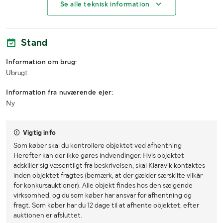
Se alle teknisk information
Bredde (m)
0.80
Højde (m)
2.20
Stand
Information om brug:
Ubrugt
Information fra nuværende ejer:
Ny
Vigtig info
Som køber skal du kontrollere objektet ved afhentning
Herefter kan der ikke gøres indvendinger. Hvis objektet
adskiller sig væsentligt fra beskrivelsen, skal Klaravik kontaktes
inden objektet fragtes (bemærk, at der gælder særskilte vilkår
for konkursauktioner). Alle objekt findes hos den sælgende
virksomhed, og du som køber har ansvar for afhentning og
fragt. Som køber har du 12 dage til at afhente objektet, efter
auktionen er afsluttet.