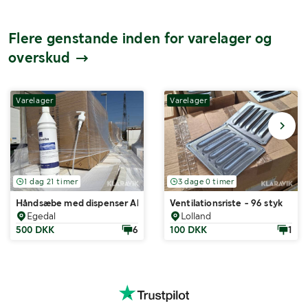
Flere genstande inden for varelager og
overskud
Varelager
Varelager
1 dag 21 timer
3 dage 0 timer
Håndsæbe med dispenser Abena 1999901794
Ventilationsriste - 96 styk
Egedal
Lolland
500 DKK
6
100 DKK
1