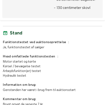
MÅL OG VÆGT:
- 130 centimeter skovl
Længde (mm)
5650
Bredde (mm)
2300
Højde (mm)
3850
Stand
Funktionstestet ved auktionsoprettelse :
Ja, funktionstestet af sælger
Hvad omfattede funktionstesten :
Motor startet og kørte
Kørsel / bevægelse testet
Arbejdsfunktion(er) testet
Hydraulik testet
Information om brug:
Genstanden har været i brug frem til auktionsstart
Kommentar om brug:
Brugt privat de seneste 7 år.