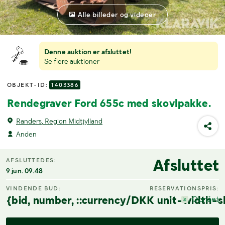
Alle billeder og videoer
Denne auktion er afsluttet!
Se flere auktioner
OBJEKT-ID:
1403386
Rendegraver Ford 655c med skovlpakke.
Randers, Region Midtjylland
Anden
Afsluttet
AFSLUTTEDES:
9 jun. 09.48
VINDENDE BUD:
RESERVATIONSPRIS:
{bid, number, ::currency/DKK unit-width-s
Opnået