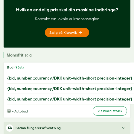
Hvilken endelig pris 
skal din maskine indbringe?
Kontakt din lokale auktionsmægler.
Sælg på Klaravik
Momsfrit
salg
Bud
(
96
st)
{bid, number, ::currency/DKK unit-width-short precision-integer}
{bid, number, ::currency/DKK unit-width-short precision-integer}
{bid, number, ::currency/DKK unit-width-short precision-integer}
Vis budhistorik
= Autobud
Sådan fungerer afhentning