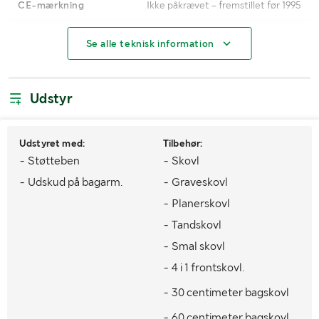
CE-mærkning
Ikke påkrævet – fremstillet før 1995
Driftstimer
10465 (virker ikke)
Se alle teknisk information
AdBlue
Findes ikke
Type af hydraulikolie
Ukendt
Udstyr
Motortype
Diesel
Udstyret med:
Tilbehør:
Brændstof
Diesel
- Støtteben
- Skovl
Træk
4WD
- Udskud på bagarm.
- Graveskovl
- Planerskovl
Mål fordæk
10.5/80-18"
- Tandskovl
Mål bagdæk
440/80-28"
- Smal skovl
Antal nøgler
2
- 4 i 1 frontskovl.
Redskabsfæste bag
Mh40 mekanisk hurtigskifte.
- 30 centimeter bagskovl
- 60 centimeter bagskovl