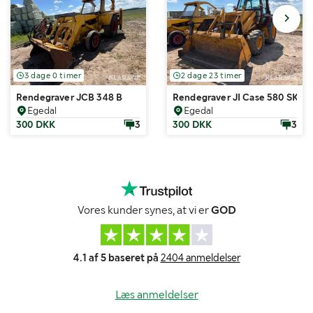
3 dage 0 timer
2 dage 23 timer
Rendegraver JCB 348 B
Rendegraver JI Case 580 SK
Egedal
Egedal
300 DKK
3
300 DKK
3
Vores kunder synes, at vi er
GOD
4.1 af 5 baseret på
2404 anmeldelser
Læs anmeldelser