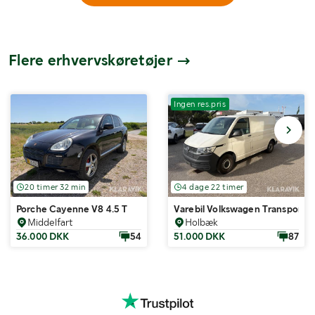
Flere erhvervskøretøjer
Ingen res.pris
20 timer 32 min
4 dage 22 timer
Porche Cayenne V8 4.5 T
Varebil Volkswagen Transporter
Middelfart
Holbæk
36.000 DKK
54
51.000 DKK
87