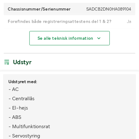
Chassisnummer/Serienummer
SADCB2DN0HA089104
Forefindes både registreringsattestens del 1 & 2?
Ja
Nummerplade medfølger
Nej
Se alle teknisk information
Registreringsafgift
Med
Antal passagerer
2
Udstyr
Kilometerstand
202403
Udstyret med:
Motoreffekt
177 hk
- AC
Brændstof
Diesel
- Centrallås
- El-hejs
Gearkasse
Manuel
- ABS
Trækkrog
Nej
- Multifunktionsrat
Antal nøgler
1
- Servostyring