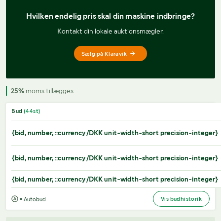
Hvilken endelig pris 
skal din maskine indbringe?
Kontakt din lokale auktionsmægler.
Sælg på Klaravik
25%
moms tillægges
Bud
(
44
st)
{bid, number, ::currency/DKK unit-width-short precision-integer}
{bid, number, ::currency/DKK unit-width-short precision-integer}
{bid, number, ::currency/DKK unit-width-short precision-integer}
Vis budhistorik
= Autobud