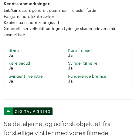
Totalvægt: 2.380 kg
Kendte anmærkninger:
Teknisk totalvægt: 2.380 kg
Lak/karrosseri: generelt pæn, men lille bule i fordør
Tilkoblingsvægt uden bremser: 750 kg
Fælge: mindre kantmærker
Tilkoblingsvægt med bremser: 2.000 kg
Kabine: pæn, normal brugsslid
Største akseltryk: 1.400 kg
Generelt: ser velholdt ud, ingen tydelige skader udover små
kosmetiske
Starter
Køre fremad
Ja
Ja
Køre bagud
Svinger til højre
Ja
Ja
Svinger til venstre
Fungerende bremse
Ja
Ja
DIGITAL VISNING
Se detaljerne, og udforsk objektet fra
forskellige vinkler med vores filmede