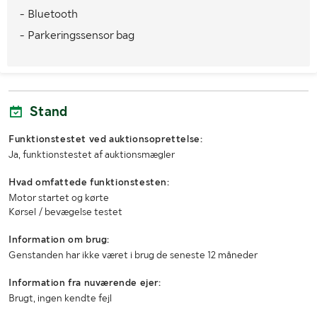
- Bluetooth
Miljøklasse
Euro VI
- Parkeringssensor bag
Køretøjsstatus
Afmeldt
Kørselsforbud
Ja, 2025-10-13
1. reg./1. trafik sv.
2017-01-02 / 2017-01-02
Stand
Seneste godkendte syn
2023-03-23
Funktionstestet ved auktionsoprettelse:
Ja, funktionstestet af auktionsmægler
MÅL OG VÆGT:
Hvad omfattede funktionstesten:
Øvrige mål
MÅL
Motor startet og kørte
Akselafstand: 2.874 mm
Kørsel / bevægelse testet
Sporvidde for: 1.641 mm
Information om brug:
Sporvidde bag: 1.654 mm
Bredde: 1.936 mm
Genstanden har ikke været i brug de seneste 12 måneder
Højde: 1.667 mm
Længde: 4.731 mm
Information fra nuværende ejer:
VÆGTE
Brugt, ingen kendte fejl
Køreklar vægt: 1.886 kg