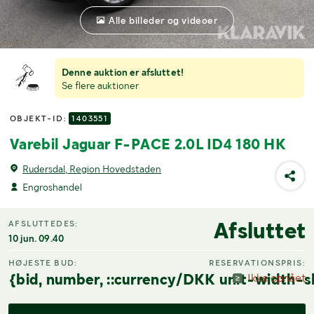
Alle billeder og videoer
Denne auktion er afsluttet!
Se flere auktioner
OBJEKT-ID:
1403551
Varebil Jaguar F-PACE 2.0L ID4 180 HK
Rudersdal, Region Hovedstaden
Engroshandel
Afsluttet
AFSLUTTEDES:
10 jun. 09.40
HØJESTE BUD:
RESERVATIONSPRIS:
{bid, number, ::currency/DKK unit-width-s
Ikke opnået