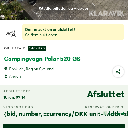
Alle billeder og videoer
Denne auktion er afsluttet!
Se flere auktioner
OBJEKT-ID:
1404893
Campingvogn Polar 520 GS
Roskilde, Region Sjælland
Anden
Afsluttet
AFSLUTTEDES:
18 jun. 09.14
VINDENDE BUD:
RESERVATIONSPRIS:
{bid, number, ::currency/DKK unit-width-s
Opnået