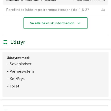
Forefindes både registreringsattestens del 1 & 2?
Ja
Nummerplade medfølger
Nej
Se alle teknisk information
Registreringsafgift
Med
Dæk
185R14C
Udstyr
Brændstof
Benzin
Udstyret med:
Antal nøgler
1
- Sovepladser
Antal nøgler
1
- Varmesystem
- Køl/Frys
Trækkrog
Nej
- Toilet
Miljøklasse
Ingen Norm
Køretøjsstatus
Registreret
1. reg./1. trafik sv.
2001-12-14 / 2001-12-14