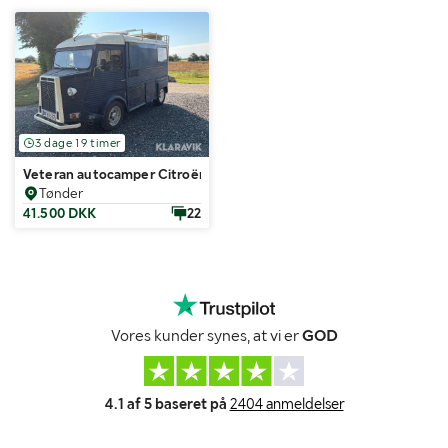
3 dage 19 timer
Veteran autocamper Citroën Hy78
Tønder
41.500 DKK
22
Vores kunder synes, at vi er
GOD
4.1 af 5 baseret på
2404 anmeldelser