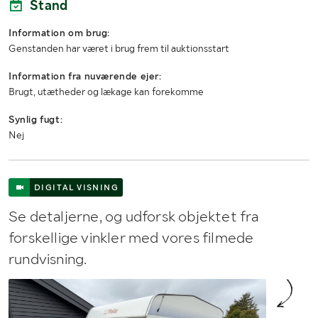
Stand
Seneste godkendte syn
2026-03-24
Information om brug:
Genstanden har været i brug frem til auktionsstart
MÅL OG VÆGT:
Information fra nuværende ejer:
Totalvægt (kg)
1300
Brugt, utætheder og lækage kan forekomme
Synlig fugt:
Bredde (mm)
2250
Nej
Længde (mm)
7100
Højde (mm)
2500
DIGITAL VISNING
Se detaljerne, og udforsk objektet fra
forskellige vinkler med vores filmede
rundvisning.