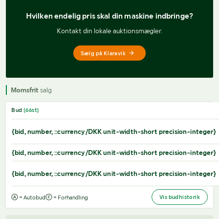
Hvilken endelig pris 
skal din maskine indbringe?
Kontakt din lokale auktionsmægler.
Sælg på Klaravik
Momsfrit
salg
Bud
(
66
st)
{bid, number, ::currency/DKK unit-width-short precision-integer}
{bid, number, ::currency/DKK unit-width-short precision-integer}
{bid, number, ::currency/DKK unit-width-short precision-integer}
Vis budhistorik
= Autobud
= Forhandling