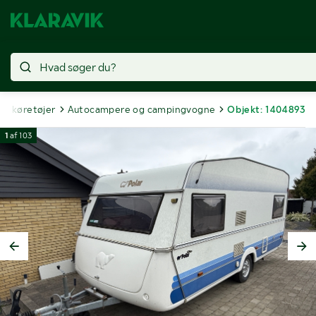
te køretøjer
Autocampere og campingvogne
Objekt: 1404893
1
af
103