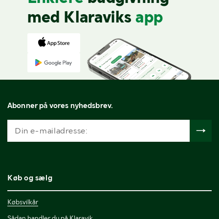
med Klaraviks
app
Abonner på vores nyhedsbrev.
Køb og sælg
Købsvilkår
Sådan handler du på Klaravik