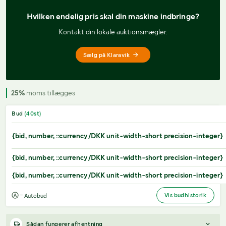
Hvilken endelig pris 
skal din maskine indbringe?
Kontakt din lokale auktionsmægler.
Sælg på Klaravik
25%
moms tillægges
Bud
(
40
st)
{bid, number, ::currency/DKK unit-width-short precision-integer}
{bid, number, ::currency/DKK unit-width-short precision-integer}
{bid, number, ::currency/DKK unit-width-short precision-integer}
Vis budhistorik
= Autobud
Sådan fungerer afhentning