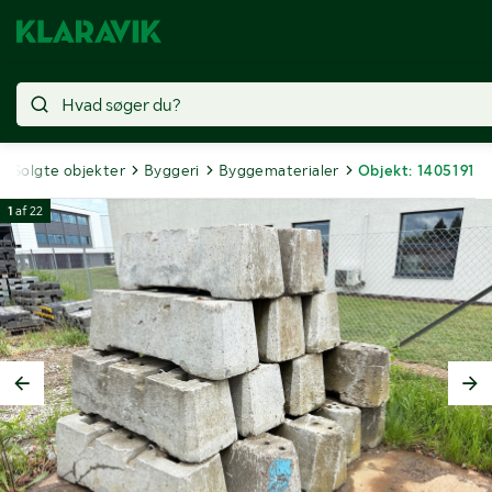
Solgte objekter
Byggeri
Byggematerialer
Objekt: 1405191
1
af
22