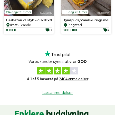
4 dage 21 timer
1 dag 20 timer
Gasbeton 21 styk - 60x20x20
Tyndpuds/Vandskurings mørtel h
Ikast-Brande
Ringsted
0 DKK
0
200 DKK
3
Vores kunder synes, at vi er
GOD
4.1 af 5 baseret på
2404 anmeldelser
Læs anmeldelser
Enklere
budgivning