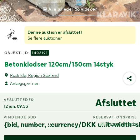
Alle billeder og videoer
Denne auktion er afsluttet!
Se flere auktioner
OBJEKT-ID:
1405191
Betonklodser 120cm/150cm 14styk
Roskilde, Region Sjælland
Anlægsgartner
Afsluttet
AFSLUTTEDES:
12 jun. 09.53
VINDENDE BUD:
RESERVATIONSPRIS:
{bid, number, ::currency/DKK unit-width-s
Ingen res.pris