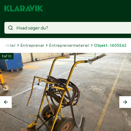
objekter
Entreprenør
Entreprenørmateriel
Objekt: 1405562
1
af
10