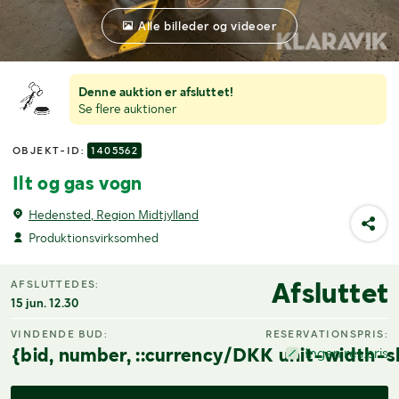
Alle billeder og videoer
Denne auktion er afsluttet!
Se flere auktioner
OBJEKT-ID:
1405562
Ilt og gas vogn
Hedensted, Region Midtjylland
Produktionsvirksomhed
Afsluttet
AFSLUTTEDES:
15 jun. 12.30
VINDENDE BUD:
RESERVATIONSPRIS:
{bid, number, ::currency/DKK unit-width-s
Ingen res.pris