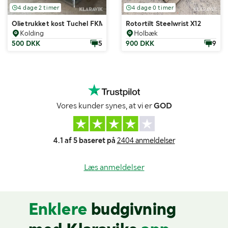
4 dage 2 timer
4 dage 0 timer
Olietrukket kost Tuchel FKM 230 HDS 520
Rotortilt Steelwrist X12
Kolding
Holbæk
500 DKK
5
900 DKK
9
Vores kunder synes, at vi er
GOD
4.1 af 5 baseret på
2404 anmeldelser
Læs anmeldelser
Enklere
budgivning