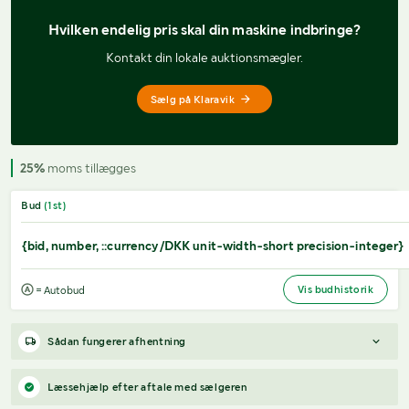
Hvilken endelig pris 
skal din maskine indbringe?
Kontakt din lokale auktionsmægler.
Sælg på Klaravik
25%
moms tillægges
Bud
(
1
st)
{bid, number, ::currency/DKK unit-width-short precision-integer}
Vis budhistorik
= Autobud
Sådan fungerer afhentning
Varen forbliver hos sælgeren, indtil køberen har betalt for
Læssehjælp efter aftale med sælgeren
varen. Når betalingen er modtaget, får køberen adgang til