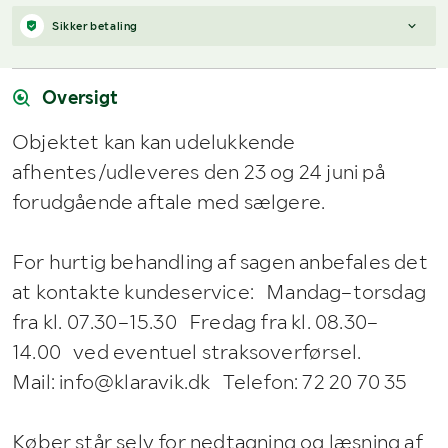
sælgers kontaktoplysninger og kan aftale afhentning (inden for
Sikker betaling
12 dage efter auktionens afslutning).
Har du spørgsmål om afhentning?
Når du vinder et bud, modtager du en faktura fra Payex til din e-
Kontakt os på
7220 7035
eller
send en e-mail til
mailadresse den dag, auktionen slutter.
info@klaravik.dk
Oversigt
Objektet kan kan udelukkende
afhentes/udleveres den 23 og 24 juni på
forudgående aftale med sælgere.
For hurtig behandling af sagen anbefales det
at kontakte kundeservice: Mandag–torsdag
fra kl. 07.30–15.30 Fredag fra kl. 08.30–
14.00 ved eventuel straksoverførsel.
Mail: info@klaravik.dk Telefon: 72 20 70 35
Køber står selv for nedtagning og læsning af