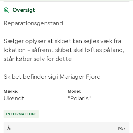
Har du spørgsmål om afhentning?
Når du vinder et bud, modtager du en faktura fra Payex til din e-
Kontakt os på
7220 7035
eller
send en e-mail til
mailadresse den dag, auktionen slutter.
info@klaravik.dk
Oversigt
Reparationsgenstand
Sælger oplyser at skibet kan sejles væk fra
lokation - såfremt skibet skal løftes på land,
står køber selv for dette
Skibet befinder sig i Mariager Fjord
Mærke:
Model:
Ukendt
“Polaris"
INFORMATION:
År
1957