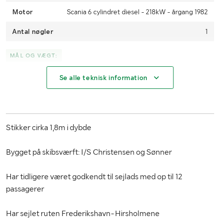
Motor
Scania 6 cylindret diesel - 218kW - årgang 1982
Antal nøgler
1
MÅL OG VÆGT:
Se alle teknisk information
Vægt (kg)
Ukendt - estimeret 35-40.000
Længde (m)
14,04
Bredde (m)
4,36
Stikker cirka 1,8m i dybde
Bygget på skibsværft: I/S Christensen og Sønner
Har tidligere været godkendt til sejlads med op til 12
passagerer
Har sejlet ruten Frederikshavn-Hirsholmene