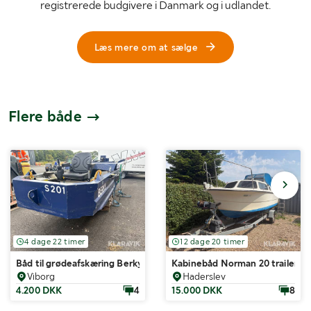
registrerede budgivere i Danmark og i udlandet.
Læs mere om at sælge
Flere både
4 dage 22 timer
12 dage 20 timer
Båd til grødeafskæring Berky Mähboot 6100
Kabinebåd Norman 20 trailer m
Viborg
Haderslev
4.200 DKK
4
15.000 DKK
8