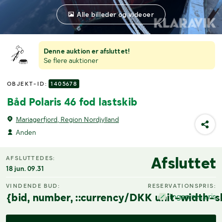
Alle billeder og videoer
Denne auktion er afsluttet!
Se flere auktioner
OBJEKT-ID:
1405678
Båd Polaris 46 fod lastskib
Mariagerfjord, Region Nordjylland
Anden
Afsluttet
AFSLUTTEDES:
18 jun. 09.31
VINDENDE BUD:
RESERVATIONSPRIS:
{bid, number, ::currency/DKK unit-width-s
Ingen res.pris