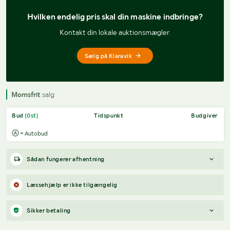
Hvilken endelig pris 
skal din maskine indbringe?
Kontakt din lokale auktionsmægler.
Sælg på Klaravik
Momsfrit
salg
Bud
(
0
st)
Tidspunkt
Budgiver
= Autobud
Sådan fungerer afhentning
Varen forbliver hos sælgeren, indtil køberen har betalt for
Læssehjælp er ikke tilgængelig
varen. Når betalingen er modtaget, får køberen adgang til
sælgers kontaktoplysninger og kan aftale afhentning (inden for
Sikker betaling
12 dage efter auktionens afslutning).