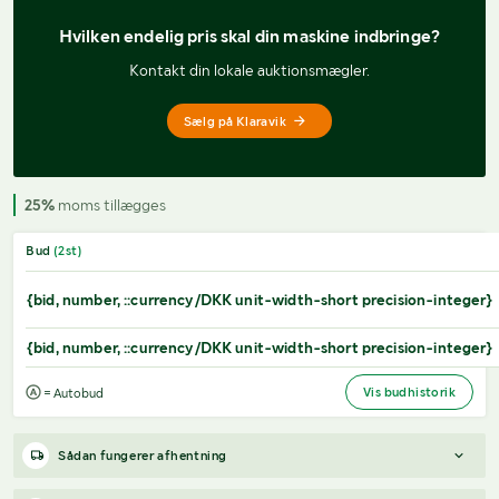
Hvilken endelig pris 
skal din maskine indbringe?
Kontakt din lokale auktionsmægler.
Sælg på Klaravik
25%
moms tillægges
Bud
(
2
st)
{bid, number, ::currency/DKK unit-width-short precision-integer}
{bid, number, ::currency/DKK unit-width-short precision-integer}
Vis budhistorik
= Autobud
Sådan fungerer afhentning