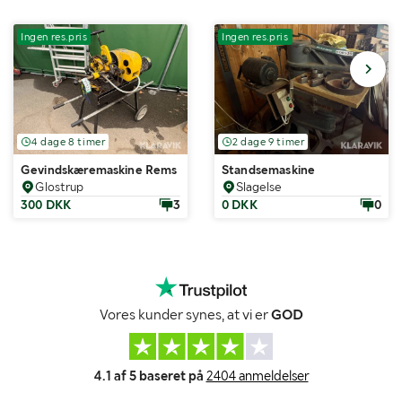
Ingen res.pris
Ingen res.pris
4 dage 8 timer
2 dage 9 timer
Gevindskæremaskine Rems Tornado
Standsemaskine
Glostrup
Slagelse
300 DKK
3
0 DKK
0
Vores kunder synes, at vi er
GOD
4.1 af 5 baseret på
2404 anmeldelser