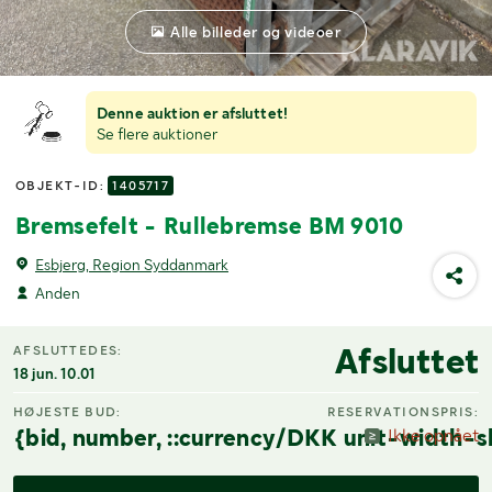
Alle billeder og videoer
Denne auktion er afsluttet!
Se flere auktioner
OBJEKT-ID:
1405717
Bremsefelt - Rullebremse BM 9010
Esbjerg, Region Syddanmark
Anden
Afsluttet
AFSLUTTEDES:
18 jun. 10.01
HØJESTE BUD:
RESERVATIONSPRIS:
{bid, number, ::currency/DKK unit-width-s
Ikke opnået