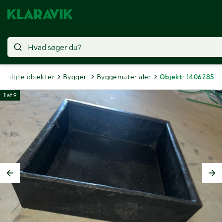
Solgte objekter
Byggeri
Byggematerialer
Objekt: 1406285
1
af
9