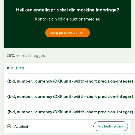
Hvilken endelig pris 
skal din maskine indbringe?
Kontakt din lokale auktionsmægler.
Sælg på Klaravik
25%
moms tillægges
Bud
(
10
st)
{bid, number, ::currency/DKK unit-width-short precision-integer}
{bid, number, ::currency/DKK unit-width-short precision-integer}
{bid, number, ::currency/DKK unit-width-short precision-integer}
Vis budhistorik
= Autobud