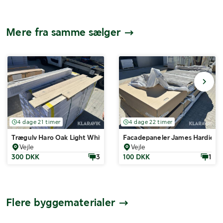
Mere fra samme sælger
4 dage 21 timer
4 dage 22 timer
Trægulv Haro Oak Light White 80m2
Facadepaneler James Hardie Ha
Vejle
Vejle
300 DKK
3
100 DKK
1
Flere byggematerialer