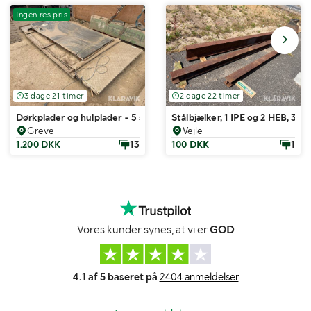
Ingen res.pris
3 dage 21 timer
2 dage 22 timer
Dørkplader og hulplader - 5 styk
Stålbjælker, 1 IPE og 2 HEB, 3 St
Greve
Vejle
1.200 DKK
13
100 DKK
1
Vores kunder synes, at vi er
GOD
4.1 af 5 baseret på
2404 anmeldelser