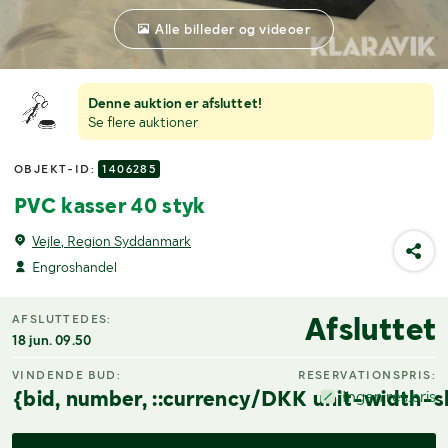
Alle billeder og videoer
Denne auktion er afsluttet!
Se flere auktioner
OBJEKT-ID:
1406285
PVC kasser 40 styk
Vejle, Region Syddanmark
Engroshandel
Afsluttet
AFSLUTTEDES:
18 jun. 09.50
VINDENDE BUD:
RESERVATIONSPRIS:
{bid, number, ::currency/DKK unit-width-s
Ingen res.pris