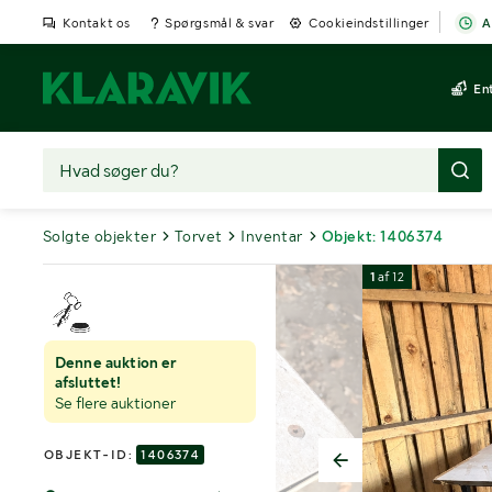
Kontakt os
Spørgsmål & svar
Cookieindstillinger
A
En
Solgte objekter
Torvet
Inventar
Objekt: 1406374
1
af
12
Denne auktion er
afsluttet!
Se flere auktioner
OBJEKT-ID:
1406374