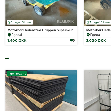
3 dage 13 timer
3 dage 13 timer
Motorbør Hedensted Gruppen Superskub
Motorbør Hede
Egedal
Egedal
1.400 DKK
2.000 DKK
5
Ingen res.pris