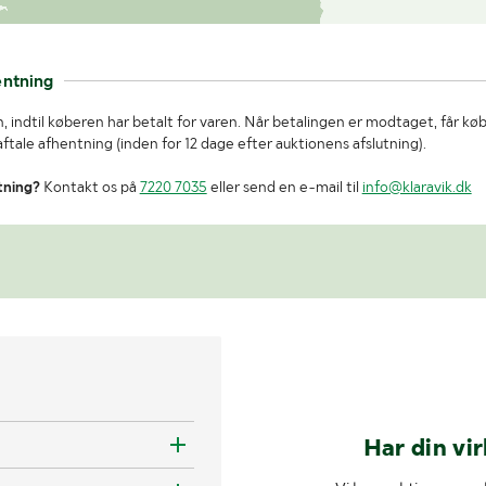
entning
, indtil køberen har betalt for varen. Når betalingen er modtaget, får kø
tale afhentning (inden for 12 dage efter auktionens afslutning).
tning?
Kontakt os på
7220 7035
eller send en e-mail til
info@klaravik.dk
Har din vi