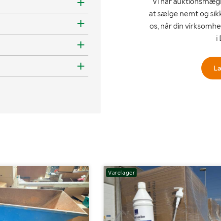
Vi har auktionsmægl
at sælge nemt og sik
os, når din virksomhe
i
L
Varelager