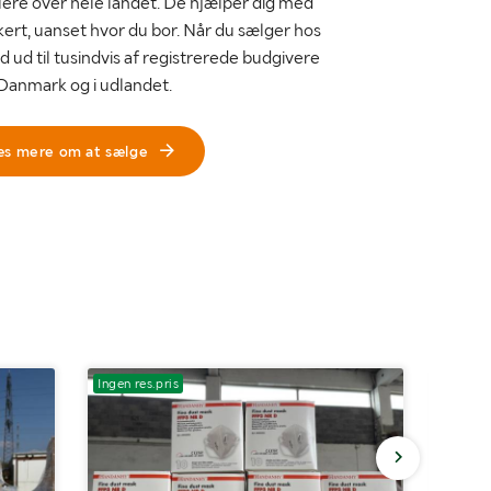
ere over hele landet. De hjælper dig med
kert, uanset hvor du bor. Når du sælger hos
d ud til tusindvis af registrerede budgivere
 Danmark og i udlandet.
æs mere om at sælge
Ingen res.pris
Ingen r