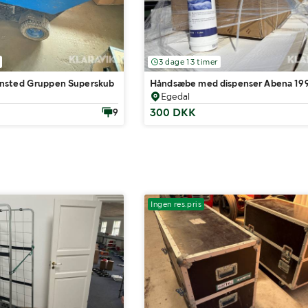
3 dage 13 timer
nsted Gruppen Superskub
Håndsæbe med dispenser Abena 19
Egedal
300 DKK
9
Ingen res.pris