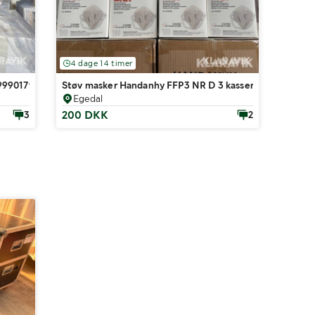
4 dage 14 timer
4 da
99901794
Støv masker Handanhy FFP3 NR D 3 kasser af 12 æsker
Støvm
Egedal
Ege
200 DKK
300 
3
2