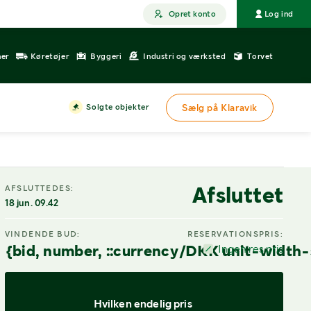
Opret konto
Log ind
ner
Køretøjer
Byggeri
Industri og værksted
Torvet
Solgte objekter
Sælg på Klaravik
Afsluttet
AFSLUTTEDES:
18 jun. 09.42
VINDENDE BUD:
RESERVATIONSPRIS:
{bid, number, ::currency/DKK unit-width-
Ingen res.pris
Hvilken endelig pris 