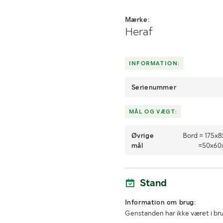
Mærke:
Heraf
INFORMATION:
Serienummer
MÅL OG VÆGT:
Øvrige
Bord = 175x
mål
=50x60
Stand
Information om brug:
Genstanden har ikke været i br