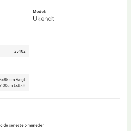
Model:
Ukendt
25482
85x85 cm Vægt
x100cm LxBxH
ug de seneste 3 måneder