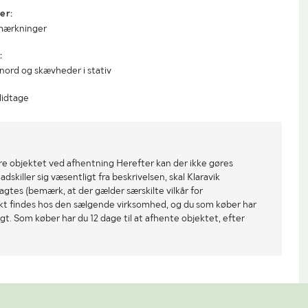
er:
mærkninger
:
 nord og skævheder i stativ
lidtage
re objektet ved afhentning Herefter kan der ikke gøres
dskiller sig væsentligt fra beskrivelsen, skal Klaravik
gtes (bemærk, at der gælder særskilte vilkår for
ekt findes hos den sælgende virksomhed, og du som køber har
gt. Som køber har du 12 dage til at afhente objektet, efter