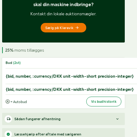
skal din maskine indbringe?
Kontakt din lokale auktionsmægler.
Sælg på Klaravik
25%
moms tillægges
Bud
(
2
st)
{bid, number, ::currency/DKK unit-width-short precision-integer}
{bid, number, ::currency/DKK unit-width-short precision-integer}
Vis budhistorik
= Autobud
Sådan fungerer afhentning
Varen forbliver hos sælgeren, indtil køberen har betalt for
Læssehjælp efter aftale med sælgeren