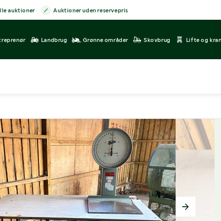
lle auktioner
Auktioner uden reservepris
treprenør
Landbrug
Grønne områder
Skovbrug
Lifte og kra