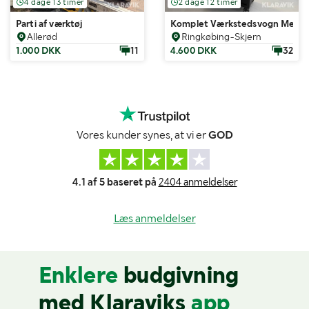
4 dage 13 timer
2 dage 12 timer
Parti af værktøj
Komplet Værkstedsvogn Metal
Allerød
Ringkøbing-Skjern
1.000 DKK
11
4.600 DKK
32
Vores kunder synes, at vi er
GOD
4.1 af 5 baseret på
2404 anmeldelser
Læs anmeldelser
Enklere
budgivning
med Klaraviks
app