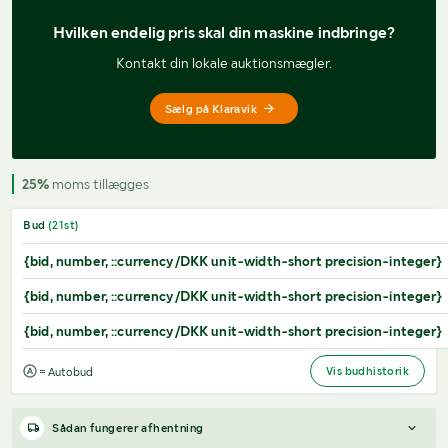
Hvilken endelig pris 
skal din maskine indbringe?
Kontakt din lokale auktionsmægler.
Sælg på Klaravik
25%
moms tillægges
Bud
(
21
st)
{bid, number, ::currency/DKK unit-width-short precision-integer}
{bid, number, ::currency/DKK unit-width-short precision-integer}
{bid, number, ::currency/DKK unit-width-short precision-integer}
Vis budhistorik
= Autobud
Sådan fungerer afhentning