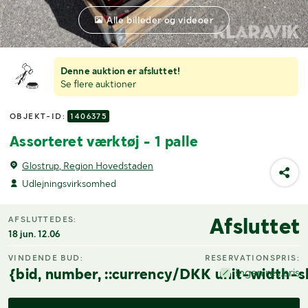
Alle billeder og videoer
Denne auktion er afsluttet!
Se flere auktioner
OBJEKT-ID:
1406375
Assorteret værktøj - 1 palle
Glostrup, Region Hovedstaden
Udlejningsvirksomhed
Afsluttet
AFSLUTTEDES:
18 jun. 12.06
VINDENDE BUD:
RESERVATIONSPRIS:
{bid, number, ::currency/DKK unit-width-s
Ingen res.pris