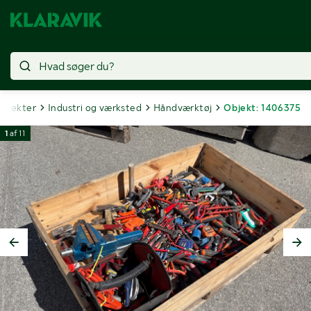
objekter
Industri og værksted
Håndværktøj
Objekt: 1406375
1
af
11