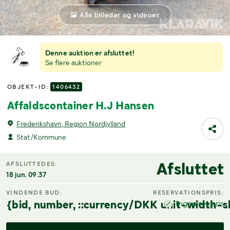
Alle billeder og videoer
Denne auktion er afsluttet!
Se flere auktioner
OBJEKT-ID:
1406432
Affaldscontainer H.J Hansen
Frederikshavn, Region Nordjylland
Stat/Kommune
Afsluttet
AFSLUTTEDES:
18 jun. 09.37
VINDENDE BUD:
RESERVATIONSPRIS:
{bid, number, ::currency/DKK unit-width-s
Ingen res.pris