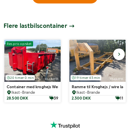
Flere lastbilscontainer
Res.pris opnået
20 timer 0 min
19 timer 45 min
Container med kroghejs Weiscon AB size 14
Ramme til Kroghejs / wire lad
Ikast-Brande
Ikast-Brande
28.500 DKK
39
2.300 DKK
11