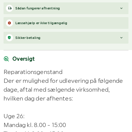
Sådan fungerer afhentning
Varen forbliver hos sælgeren, indtil køberen har betalt for
Læssehjælp er ikke tilgængelig
varen. Når betalingen er modtaget, får køberen adgang til
sælgers kontaktoplysninger og kan aftale afhentning (inden for
Sikker betaling
12 dage efter auktionens afslutning).
Har du spørgsmål om afhentning?
Når du vinder et bud, modtager du en faktura fra Payex til din e-
Kontakt os på
7220 7035
eller
send en e-mail til
mailadresse den dag, auktionen slutter.
info@klaravik.dk
Oversigt
Reparationsgenstand
Der er mulighed for udlevering på følgende
dage, aftal med sælgende virksomhed,
hvilken dag der afhentes:
Uge 26:
Mandag kl. 8.00 - 15:00