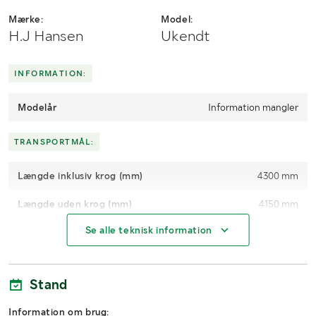
Mærke:
Model:
H.J Hansen
Ukendt
INFORMATION:
Modelår
Information mangler
TRANSPORTMÅL:
Længde inklusiv krog (mm)
4300 mm
Længde uden krog (mm)
4150 mm
Se alle teknisk information
Højde inklusiv ramme (mm)
1900 mm
Udvendig bredde (mm)
2150 mm
Stand
Information om brug: