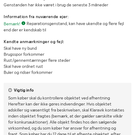
Genstanden har ikke været i brug de seneste 3 måneder
Information fra nuværende ejer:
Bemærk!
Reparationsgenstand, kan have ukendte og flere fejl
end der er kendskab til
Kendte anmærkninger og fejl:
Skal have ny bund
Brugsspor forkommer
Rust/gennemtærringer flere steder
Skal have ordnet rust
Buler og ridser forkommer
Vigtig info
Som køber skal du kontrollere objektet ved afhentning
Herefter kan der ikke gøres indvendinger. Hvis objektet
adskiller sig væsentligt fra beskrivelsen, skal Klaravik kontaktes
inden objektet fragtes (bemærk, at der gælder særskilte vilkår
for konkursauktioner). Alle objekt findes hos den sælgende
virksomhed, og du som køber har ansvar for afhentning og
fragt. Som køber har du 12 dage til at afhente objektet, efter