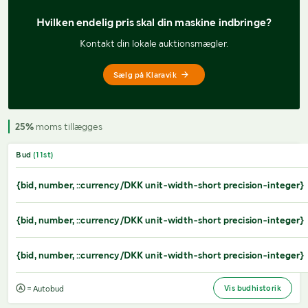
Hvilken endelig pris 
skal din maskine indbringe?
Kontakt din lokale auktionsmægler.
Sælg på Klaravik
25%
moms tillægges
Bud
(
11
st)
{bid, number, ::currency/DKK unit-width-short precision-integer}
{bid, number, ::currency/DKK unit-width-short precision-integer}
{bid, number, ::currency/DKK unit-width-short precision-integer}
Vis budhistorik
= Autobud