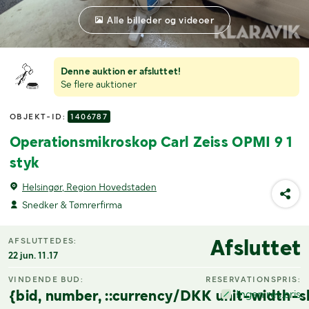
Alle billeder og videoer
Denne auktion er afsluttet!
Se flere auktioner
OBJEKT-ID:
1406787
Operationsmikroskop Carl Zeiss OPMI 9 1
styk
Helsingør, Region Hovedstaden
Snedker & Tømrerfirma
Afsluttet
AFSLUTTEDES:
22 jun. 11.17
VINDENDE BUD:
RESERVATIONSPRIS:
{bid, number, ::currency/DKK unit-width-s
Ingen res.pris