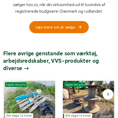
sælger hos os, når din virksomhed ud til tusindvis af
registrerede budgivere i Danmark og i udlandet.
Læs mere om at sælge
Flere øvrige genstande som værktøj,
arbejdsredskaber, VVS-produkter og
diverse
Ingen res.pris
Ingen res.pris
4 dage 16 timer
4 dage 16 timer