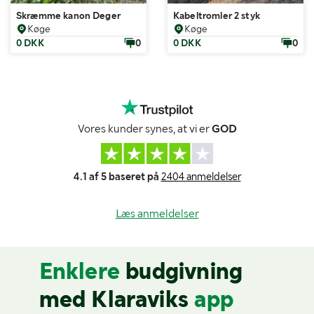
Skræmme kanon Deger
Kabeltromler 2 styk
Køge
Køge
0 DKK
0
0 DKK
0
Vores kunder synes, at vi er
GOD
4.1 af 5 baseret på
2404 anmeldelser
Læs anmeldelser
Enklere
budgivning
med Klaraviks
app