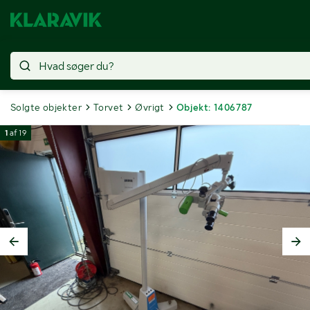
Solgte objekter
Torvet
Øvrigt
Objekt: 1406787
1
af
19