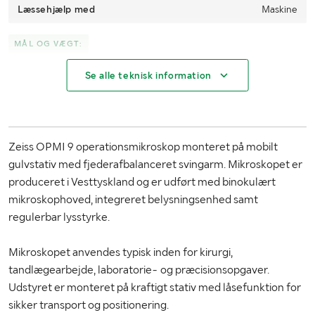
Læssehjælp med
Maskine
MÅL OG VÆGT:
Se alle teknisk information
Vægt
Ca. 100 kg
Volumen
1,82 m³
Længde
1,20 m
Zeiss OPMI 9 operationsmikroskop monteret på mobilt
Bredde
0,80 m
gulvstativ med fjederafbalanceret svingarm. Mikroskopet er
produceret i Vesttyskland og er udført med binokulært
Højde
1,90 m
mikroskophoved, integreret belysningsenhed samt
regulerbar lysstyrke.
Øvrige mål
Transportmål Længde: 1,20 m Bredde: 0,80 m
Højde: 1,90 m
Mikroskopet anvendes typisk inden for kirurgi,
tandlægearbejde, laboratorie- og præcisionsopgaver.
Udstyret er monteret på kraftigt stativ med låsefunktion for
sikker transport og positionering.