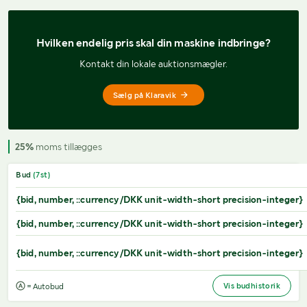
Hvilken endelig pris 
skal din maskine indbringe?
Kontakt din lokale auktionsmægler.
Sælg på Klaravik
25%
moms tillægges
Bud
(
7
st)
{bid, number, ::currency/DKK unit-width-short precision-integer}
{bid, number, ::currency/DKK unit-width-short precision-integer}
{bid, number, ::currency/DKK unit-width-short precision-integer}
Vis budhistorik
= Autobud