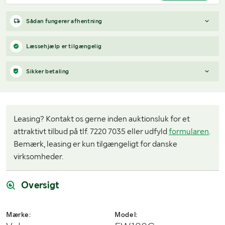
Sådan fungerer afhentning
Varen forbliver hos sælgeren, indtil køberen har betalt for
Læssehjælp er tilgængelig
varen. Når betalingen er modtaget, får køberen adgang til
sælgers kontaktoplysninger og kan aftale afhentning (inden for
Sikker betaling
12 dage efter auktionens afslutning).
Har du spørgsmål om afhentning?
Når du vinder et bud, modtager du en faktura fra Payex til din e-
Kontakt os på
7220 7035
eller
send en e-mail til
mailadresse den dag, auktionen slutter.
info@klaravik.dk
Leasing? Kontakt os gerne inden auktionsluk for et
attraktivt tilbud på tlf. 7220 7035 eller udfyld
formularen
.
Bemærk, leasing er kun tilgængeligt for danske
virksomheder.
Oversigt
Mærke:
Model: