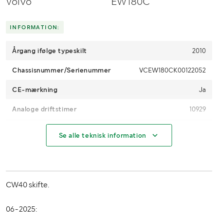
Volvo
EW180C
INFORMATION:
Årgang ifølge typeskilt
2010
Chassisnummer/Serienummer
VCEW180CK00122052
CE-mærkning
Ja
Analoge driftstimer
10929
Digitale driftstimer
10925
Se alle teknisk information
Motoreffekt (kW/hk)
113 kW
Brændstof
Diesel
CW40 skifte.
Træk
4WD
Dækfabrikat
Bandenmarkt
06-2025: