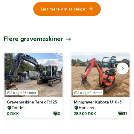
Læs mere om at sælge
Flere gravemaskiner
5 dage 23 timer
5 dage 0 timer
Gravemaskine Terex Tc125
Minigraver Kubota U10-3
Tønder
Horsens
0 DKK
0
28.500 DKK
31