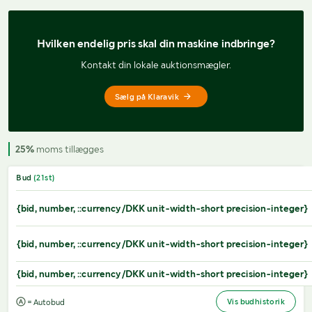
Hvilken endelig pris 
skal din maskine indbringe?
Kontakt din lokale auktionsmægler.
Sælg på Klaravik
25%
moms tillægges
Bud
(
21
st)
{bid, number, ::currency/DKK unit-width-short precision-integer}
{bid, number, ::currency/DKK unit-width-short precision-integer}
{bid, number, ::currency/DKK unit-width-short precision-integer}
Vis budhistorik
= Autobud