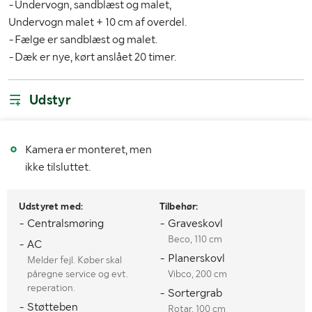
-Undervogn, sandblæst og malet,
Dækdimension for
315/70R22.5
Undervogn malet + 10 cm af overdel.
-Fælge er sandblæst og malet.
Dækdimension bag
315/70R22.5
-Dæk er nye, kørt anslået 20 timer.
Antal nøgler
2
Læssehjælp med
Rampe
Udstyr
MÅL OG VÆGT:
Kamera er monteret, men
Vægt (kg)
Anslået 21000
ikke tilsluttet.
Længde (mm)
8000
Udstyret med:
Tilbehør:
Bredde (mm)
2800
- Centralsmøring
- Graveskovl
Beco, 110 cm
- AC
Højde (mm)
Ukendt
- Planerskovl
Melder fejl. Køber skal
påregne service og evt.
Vibco, 200 cm
reperation.
- Sortergrab
- Støtteben
Rotar, 100 cm