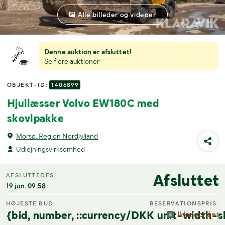
Alle billeder og videoer
Denne auktion er afsluttet!
Se flere auktioner
OBJEKT-ID:
1406899
Hjullæsser Volvo EW180C med
skovlpakke
Morsø, Region Nordjylland
Udlejningsvirksomhed
Afsluttet
AFSLUTTEDES:
19 jun. 09.58
HØJESTE BUD:
RESERVATIONSPRIS:
{bid, number, ::currency/DKK unit-width-s
Ikke opnået