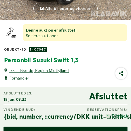
Alle billeder og videoer
Denne auktion er afsluttet!
Se flere auktioner
OBJEKT-ID:
1407047
Personbil Suzuki Swift 1,3
Ikast-Brande, Region Midtjylland
Forhandler
Afsluttet
AFSLUTTEDES:
18 jun. 09.33
VINDENDE BUD:
RESERVATIONSPRIS:
{bid, number, ::currency/DKK unit-width-s
Opnået