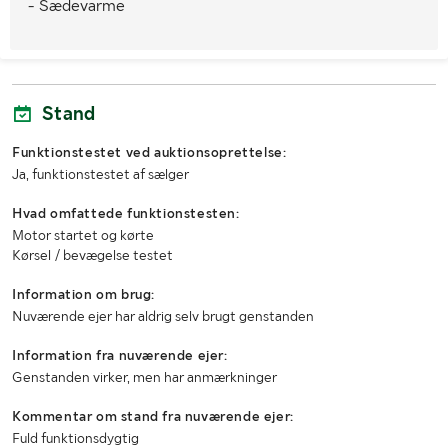
- Sædevarme
Dæk
185/65R15
Køretøjsstatus
Afmeldt
Kørselsforbud
Ja, 2026-05-12
Stand
1. reg./1. trafik sv.
2006-08-30 / 2006-08-30
Funktionstestet ved auktionsoprettelse:
Seneste godkendte syn
2026-06-01
Ja, funktionstestet af sælger
Hvad omfattede funktionstesten:
MÅL OG VÆGT:
Motor startet og kørte
Kørsel / bevægelse testet
Vægt i driftsklar stand/Lastvægt (kg)
1065/420
Information om brug:
Totalvægt (kg)
1485
Nuværende ejer har aldrig selv brugt genstanden
Længde (mm)
3900
Information fra nuværende ejer:
Genstanden virker, men har anmærkninger
Bredde (mm)
2000
Kommentar om stand fra nuværende ejer:
Højde (mm)
1500
Fuld funktionsdygtig