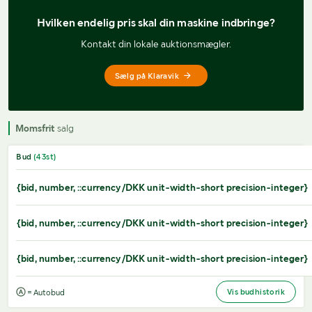
Hvilken endelig pris 
skal din maskine indbringe?
Kontakt din lokale auktionsmægler.
Sælg på Klaravik
Momsfrit
salg
Bud
(
43
st)
{bid, number, ::currency/DKK unit-width-short precision-integer}
{bid, number, ::currency/DKK unit-width-short precision-integer}
{bid, number, ::currency/DKK unit-width-short precision-integer}
Vis budhistorik
= Autobud