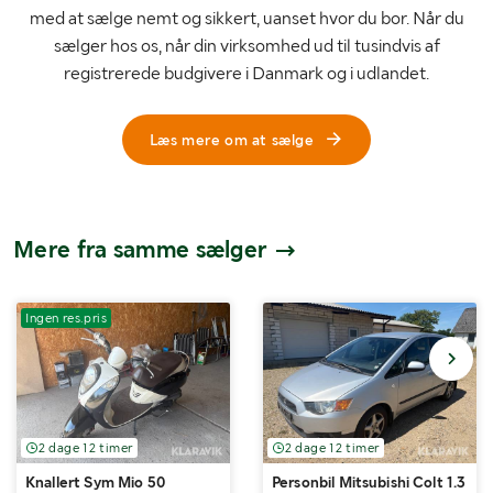
med at sælge nemt og sikkert, uanset hvor du bor. Når du
sælger hos os, når din virksomhed ud til tusindvis af
registrerede budgivere i Danmark og i udlandet.
Læs mere om at sælge
Mere fra samme sælger
Ingen res.pris
2 dage 12 timer
2 dage 12 timer
Knallert Sym Mio 50
Personbil Mitsubishi Colt 1.3 E