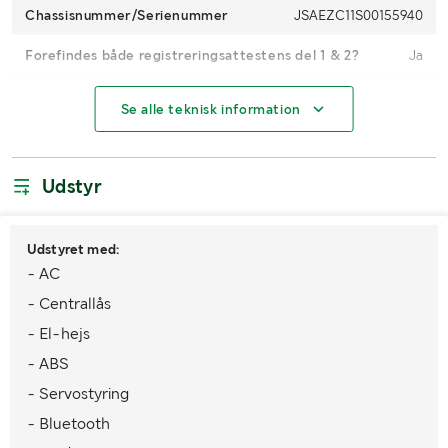
Chassisnummer/Serienummer
JSAEZC11S00155940
Forefindes både registreringsattestens del 1 & 2?
Ja
Nummerplade medfølger
Nej
Se alle teknisk information
Registreringsafgift
Med
Kilometerstand
328.235
Udstyr
Hestekræfter
92 hk
Udstyret med:
Brændstof
Benzin
- AC
Gearkasse
Manuel
- Centrallås
- El-hejs
Trækkrog
Nej
- ABS
Antal nøgler
1
- Servostyring
Miljøklasse
Ingen Norm
- Bluetooth