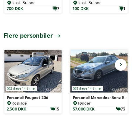
Ikast-Brande
Ikast-Brande
700 DKK
7
100 DKK
1
Flere personbiler
2 dage 14 timer
3 dage 14 timer
Personbil Peugeot 206
Personbil Mercedes-Benz E-klas
Roskilde
Tønder
2.300 DKK
15
57.000 DKK
73