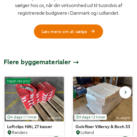
sælger hos os, når din virksomhed ud til tusindvis af
registrerede budgivere i Danmark og i udlandet.
Læs mere om at sælge
Flere byggematerialer
Ingen res.pris
4 dage 11 timer
5 dage 13 timer
Loftclips Hilti, 27 kasser
Gulvfliser Villeroy & Boch 3347 
Randers
Lolland