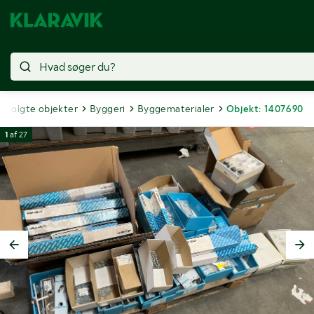
Solgte objekter
Byggeri
Byggematerialer
Objekt: 1407690
1
af
27