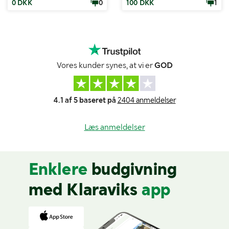
0 DKK
0
100 DKK
1
Vores kunder synes, at vi er
GOD
4.1 af 5 baseret på
2404 anmeldelser
Læs anmeldelser
Enklere
budgivning
med Klaraviks
app