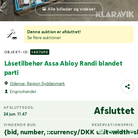
Alle billeder og videoer
Denne auktion er afsluttet!
Se flere auktioner
OBJEKT-ID:
1407690
Låsetilbehør Assa Abloy Randi blandet
parti
Odense, Region Syddanmark
Engroshandel
Afsluttet
AFSLUTTEDES:
24 jun. 11.47
VINDENDE BUD:
RESERVATIONSPRIS:
{bid, number, ::currency/DKK unit-width-s
Ingen res.pris