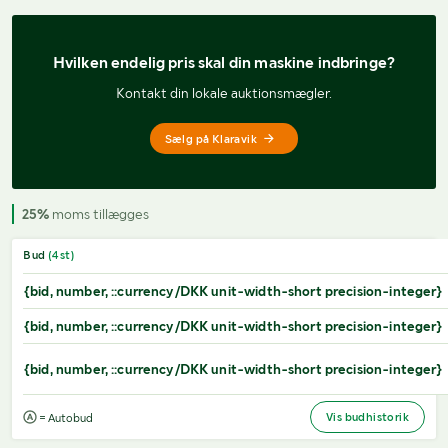
Hvilken endelig pris 
skal din maskine indbringe?
Kontakt din lokale auktionsmægler.
Sælg på Klaravik
25%
moms tillægges
Bud
(
4
st)
{bid, number, ::currency/DKK unit-width-short precision-integer}
{bid, number, ::currency/DKK unit-width-short precision-integer}
{bid, number, ::currency/DKK unit-width-short precision-integer}
Vis budhistorik
= Autobud