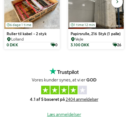
6 dage 1 time
1 time 12 min
Ruller til kabel - 2 styk
Papirsrulle, 216 Styk (1 palle)
Lolland
Vejle
0 DKK
0
3.100 DKK
26
Vores kunder synes, at vi er
GOD
4.1 af 5 baseret på
2404 anmeldelser
Læs anmeldelser