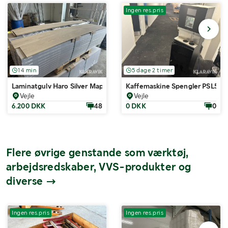
Ingen res.pris
14 min
5 dage 2 timer
Laminatgulv Haro Silver Maple Vario 96m2
Kaffemaskine Spengler PSL50ES
Vejle
Vejle
6.200 DKK
48
0 DKK
0
Flere øvrige genstande som værktøj,
arbejdsredskaber, VVS-produkter og
diverse
Ingen res.pris
Ingen res.pris