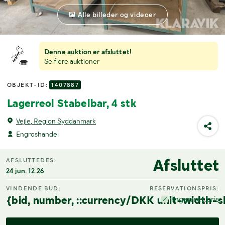
Alle billeder og videoer
Denne auktion er afsluttet!
Se flere auktioner
OBJEKT-ID:
1407887
Lagerreol Stabelbar, 4 stk
Vejle, Region Syddanmark
Engroshandel
Afsluttet
AFSLUTTEDES:
24 jun. 12.26
VINDENDE BUD:
RESERVATIONSPRIS:
{bid, number, ::currency/DKK unit-width-s
Ingen res.pris