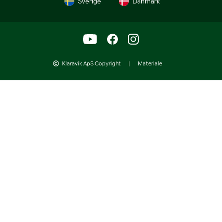
Sverige
Danmark
Klaravik ApS Copyright
|
Materiale