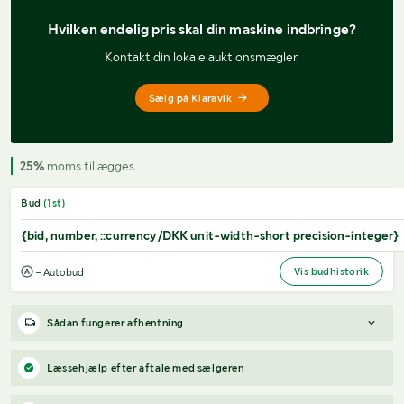
Hvilken endelig pris 
skal din maskine indbringe?
Kontakt din lokale auktionsmægler.
Sælg på Klaravik
25%
moms tillægges
Bud
(
1
st)
{bid, number, ::currency/DKK unit-width-short precision-integer}
Vis budhistorik
= Autobud
Sådan fungerer afhentning
Varen forbliver hos sælgeren, indtil køberen har betalt for
Læssehjælp efter aftale med sælgeren
varen. Når betalingen er modtaget, får køberen adgang til
sælgers kontaktoplysninger og kan aftale afhentning (inden for