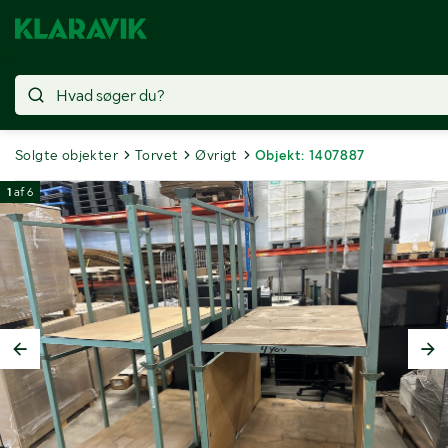
Solgte objekter
Torvet
Øvrigt
Objekt: 1407887
1
af
6