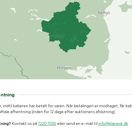
entning
, indtil køberen har betalt for varen. Når betalingen er modtaget, får kø
tale afhentning (inden for 12 dage efter auktionens afslutning).
tning?
Kontakt os på
7220 7035
eller send en e-mail til
info@klaravik.dk