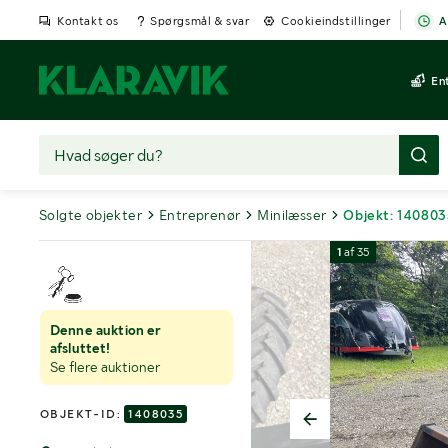
Kontakt os
Spørgsmål & svar
Cookieindstillinger
A
En
Solgte objekter
Entreprenør
Minilæsser
Objekt: 140803
1
af
35
Denne auktion er
afsluttet!
Se flere auktioner
OBJEKT-ID:
1408035