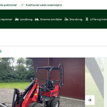
lle auktioner
Auktioner uden reservepris
treprenør
Landbrug
Grønne områder
Skovbrug
Lifte og kra
5