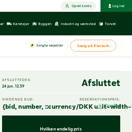
Opret konto
Log ind
ner
Køretøjer
Byggeri
Industri og værksted
Torvet
Solgte objekter
Sælg på Klaravik
DIGITAL VISNING
Afsluttet
AFSLUTTEDES:
24 jun. 12.39
VINDENDE BUD:
RESERVATIONSPRIS:
{bid, number, ::currency/DKK unit-width-
Opnået
Hvilken endelig pris 