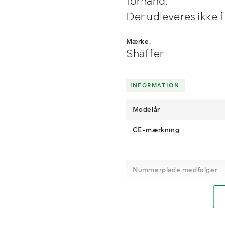
forhånd.
Der udleveres ikke 
Mærke:
Shäffer
INFORMATION:
Modelår
CE-mærkning
Nummerplade medfølger
Driftstimer