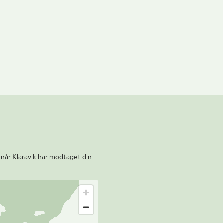
 når Klaravik har modtaget din