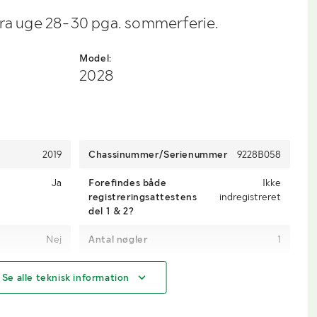
fra uge 28-30 pga. sommerferie.
Model:
2028
2019
Chassinummer/Serienummer
9228B058
Ja
Forefindes både
Ikke
registreringsattestens
indregistreret
del 1 & 2?
Nej
Antal nøgler
1
932
Brændstof
Diesel
Se alle teknisk information