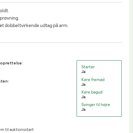
oldt.
fprøvning.
sæt dobbeltvirkende udtag ¨på arm.
oprettelse:
Starter
Ja
Køre fremad
sten:
Ja
Køre bagud
Ja
Svinger til højre
Ja
m til auktionsstart