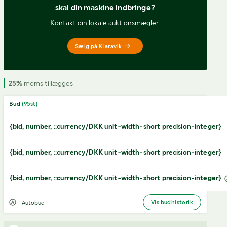
skal din maskine indbringe?
Kontakt din lokale auktionsmægler.
Sælg på Klaravik
25%
moms tillægges
Bud
(
95
st)
{bid, number, ::currency/DKK unit-width-short precision-integer}
{bid, number, ::currency/DKK unit-width-short precision-integer}
{bid, number, ::currency/DKK unit-width-short precision-integer}
Vis budhistorik
= Autobud