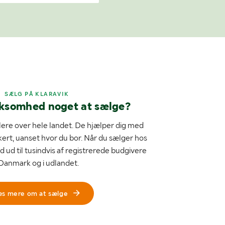
SÆLG PÅ KLARAVIK
rksomhed noget at sælge?
ere over hele landet. De hjælper dig med
kert, uanset hvor du bor. Når du sælger hos
d ud til tusindvis af registrerede budgivere
 Danmark og i udlandet.
æs mere om at sælge