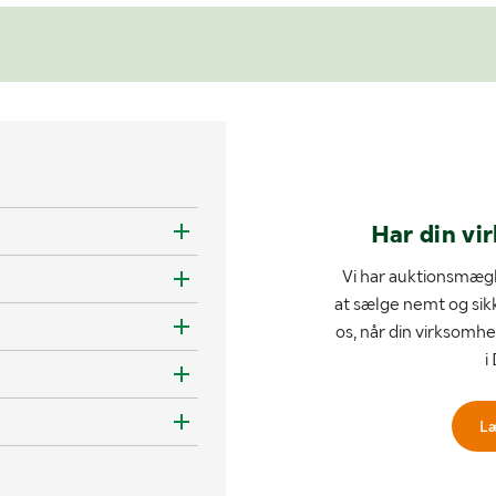
Har din vi
Vi har auktionsmægl
at sælge nemt og sik
os, når din virksomhe
i
L