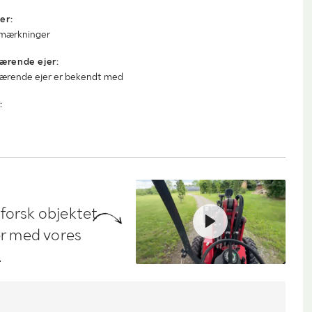
er:
anmærkninger
ærende ejer:
uværende ejer er bekendt med
:
dforsk objektet
ler med vores
.