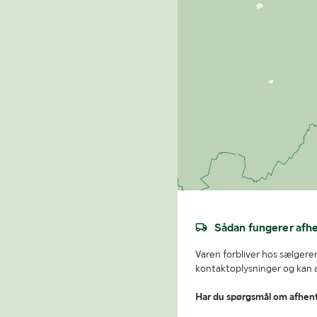
Sådan fungerer afh
Varen forbliver hos sælgeren
kontaktoplysninger og kan af
Har du spørgsmål om afhen