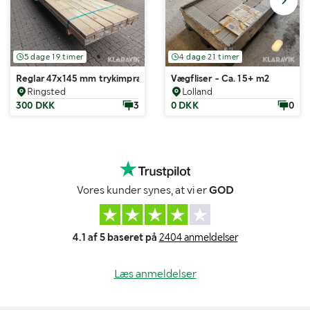
5 dage 19 timer
4 dage 21 timer
Reglar 47x145 mm trykimprægneret 21 styk 480 cm
Vægfliser - Ca. 15+ m2
Ringsted
Lolland
300 DKK
3
0 DKK
0
Vores kunder synes, at vi er
GOD
4.1 af 5 baseret på
2404 anmeldelser
Læs anmeldelser