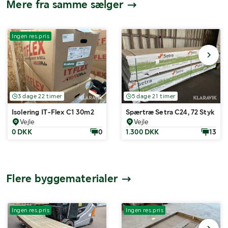
Mere fra samme sælger
Ingen res.pris
3 dage 22 timer
5 dage 21 timer
Isolering IT-Flex C1 30m2
Spærtræ Setra C24, 72 Styk
Vejle
Vejle
0 DKK
0
1.300 DKK
13
Flere byggematerialer
Ingen res.pris
Ingen res.pris