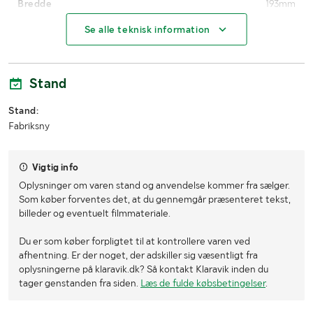
Bredde
193mm
Se alle teknisk information
Højde
7mm
Stand
Stand:
Fabriksny
Vigtig info
Oplysninger om varen stand og anvendelse kommer fra sælger.
Som køber forventes det, at du gennemgår præsenteret tekst,
billeder og eventuelt filmmateriale.
Du er som køber forpligtet til at kontrollere varen ved
afhentning. Er der noget, der adskiller sig væsentligt fra
oplysningerne på klaravik.dk? Så kontakt Klaravik inden du
tager genstanden fra siden.
Læs de fulde købsbetingelser
.