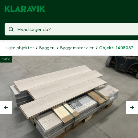
Solgte objekter
Byggeri
Byggematerialer
Objekt: 1408087
1
af
6