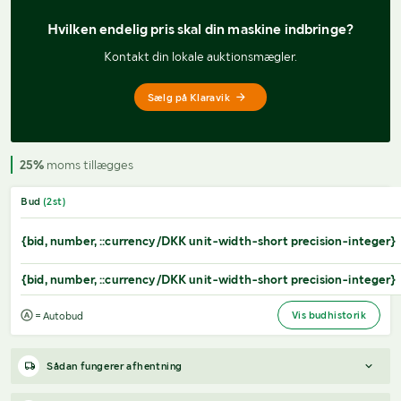
Hvilken endelig pris 
skal din maskine indbringe?
Kontakt din lokale auktionsmægler.
Sælg på Klaravik
25%
moms tillægges
Bud
(
2
st)
{bid, number, ::currency/DKK unit-width-short precision-integer}
{bid, number, ::currency/DKK unit-width-short precision-integer}
Vis budhistorik
= Autobud
Sådan fungerer afhentning