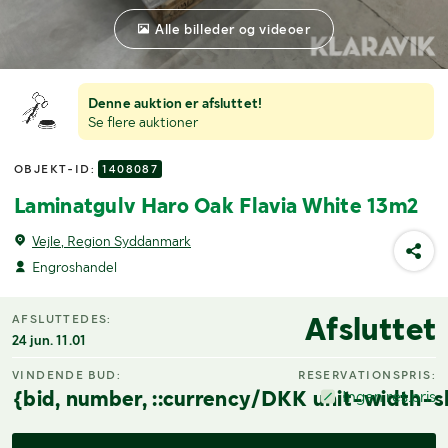
Alle billeder og videoer
Denne auktion er afsluttet!
Se flere auktioner
OBJEKT-ID:
1408087
Laminatgulv Haro Oak Flavia White 13m2
Vejle, Region Syddanmark
Engroshandel
Afsluttet
AFSLUTTEDES:
24 jun. 11.01
VINDENDE BUD:
RESERVATIONSPRIS:
{bid, number, ::currency/DKK unit-width-s
Ingen res.pris