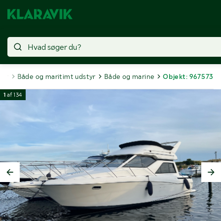
jer
Både og maritimt udstyr
Både og marine
Objekt: 967573
1
af
134