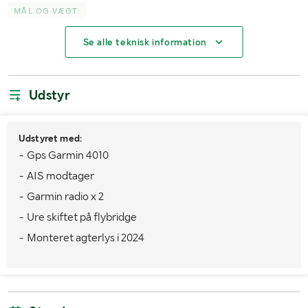
MÅL OG VÆGT:
Se alle teknisk information
Vægt (kg)
6000
Længde (m)
10.73
Udstyr
Bredde (m)
3.37
Udstyret med:
- Gps Garmin 4010
- AIS modtager
- Garmin radio x 2
- Ure skiftet på flybridge
- Monteret agterlys i 2024