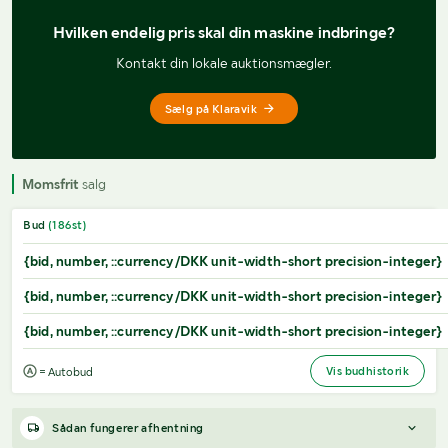
Hvilken endelig pris 
skal din maskine indbringe?
Kontakt din lokale auktionsmægler.
Sælg på Klaravik
Momsfrit
salg
Bud
(
186
st)
{bid, number, ::currency/DKK unit-width-short precision-integer}
{bid, number, ::currency/DKK unit-width-short precision-integer}
{bid, number, ::currency/DKK unit-width-short precision-integer}
Vis budhistorik
= Autobud
Sådan fungerer afhentning