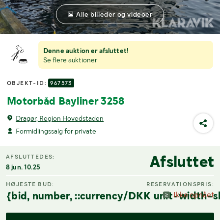
Alle billeder og videoer
Denne auktion er afsluttet!
Se flere auktioner
OBJEKT-ID:
967573
Motorbåd Bayliner 3258
Dragør, Region Hovedstaden
Formidlingssalg for private
Afsluttet
AFSLUTTEDES:
8 jun. 10.25
HØJESTE BUD:
RESERVATIONSPRIS:
{bid, number, ::currency/DKK unit-width-s
Ikke opnået