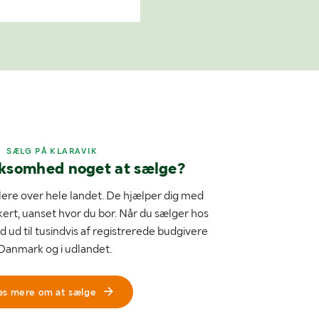
SÆLG PÅ KLARAVIK
rksomhed noget at sælge?
ere over hele landet. De hjælper dig med
kert, uanset hvor du bor. Når du sælger hos
d ud til tusindvis af registrerede budgivere
 Danmark og i udlandet.
æs mere om at sælge