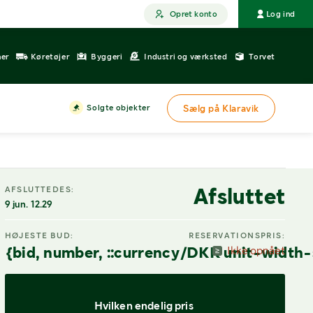
Opret konto
Log ind
ner
Køretøjer
Byggeri
Industri og værksted
Torvet
Solgte objekter
Sælg på Klaravik
DIGITAL VISNING
Afsluttet
AFSLUTTEDES:
9 jun. 12.29
HØJESTE BUD:
RESERVATIONSPRIS:
{bid, number, ::currency/DKK unit-width-
Ikke opnået
Hvilken endelig pris 