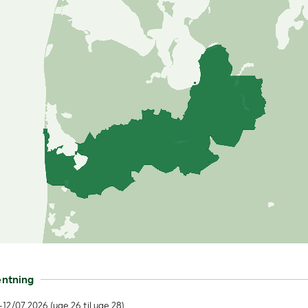
entning
-12/07 2026 (uge 26 til uge 28)