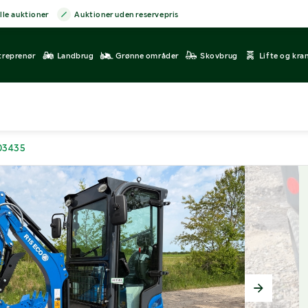
lle auktioner
Auktioner uden reservepris
treprenør
Landbrug
Grønne områder
Skovbrug
Lifte og kra
403435