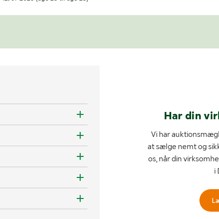
Har din vi
Vi har auktionsmægl
at sælge nemt og sik
os, når din virksomhe
i
L