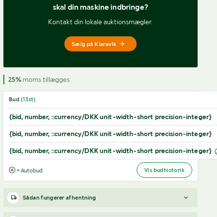
skal din maskine indbringe?
Kontakt din lokale auktionsmægler.
Sælg på Klaravik
25%
moms tillægges
Bud
(
13
st)
{bid, number, ::currency/DKK unit-width-short precision-integer}
{bid, number, ::currency/DKK unit-width-short precision-integer}
{bid, number, ::currency/DKK unit-width-short precision-integer}
Vis budhistorik
= Autobud
Sådan fungerer afhentning