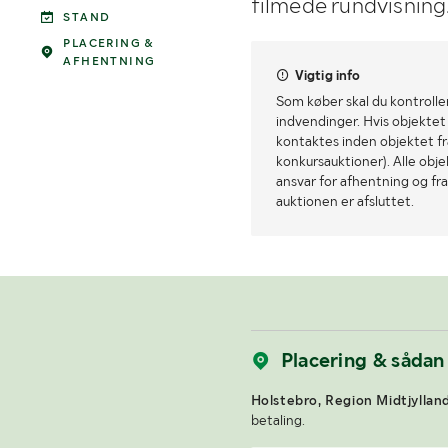
filmede rundvisning
STAND
PLACERING &
AFHENTNING
Vigtig info
Som køber skal du kontrolle
indvendinger. Hvis objektet a
kontaktes inden objektet fra
konkursauktioner). Alle obj
ansvar for afhentning og fra
auktionen er afsluttet.
Placering & sådan
Holstebro, Region Midtjylland
betaling.