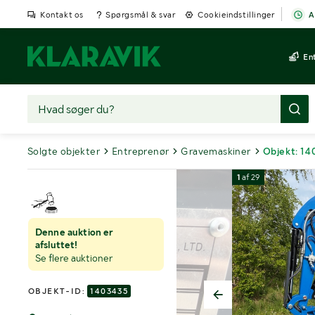
Kontakt os
Spørgsmål & svar
Cookieindstillinger
A
En
Solgte objekter
Entreprenør
Gravemaskiner
Objekt: 1
1
af
29
Denne auktion er
afsluttet!
Se flere auktioner
OBJEKT-ID:
1403435