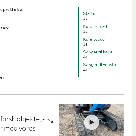
oprettelse:
Starter
Ja
Køre fremad
sten:
Ja
Køre bagud
Ja
Svinger til højre
Ja
Svinger til venstre
Ja
er:
dforsk objektet
ler med vores