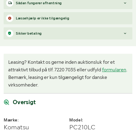
Sådan fungerer afhentning
Varen forbliver hos sælgeren, indtil køberen har betalt for
Læssehjælp er ikke tilgængelig
varen. Når betalingen er modtaget, får køberen adgang til
sælgers kontaktoplysninger og kan aftale afhentning (inden for
Sikker betaling
12 dage efter auktionens afslutning).
Har du spørgsmål om afhentning?
Når du vinder et bud, modtager du en faktura fra Payex til din e-
Kontakt os på
7220 7035
eller
send en e-mail til
mailadresse den dag, auktionen slutter.
info@klaravik.dk
Leasing? Kontakt os gerne inden auktionsluk for et
attraktivt tilbud på tlf. 7220 7035 eller udfyld
formularen
.
Bemærk, leasing er kun tilgængeligt for danske
virksomheder.
Oversigt
Mærke:
Model:
Komatsu
PC210LC