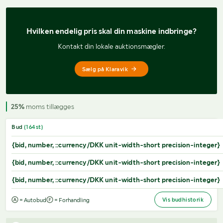
Hvilken endelig pris 
skal din maskine indbringe?
Kontakt din lokale auktionsmægler.
Sælg på Klaravik
25%
moms tillægges
Bud
(
164
st)
{bid, number, ::currency/DKK unit-width-short precision-integer}
{bid, number, ::currency/DKK unit-width-short precision-integer}
{bid, number, ::currency/DKK unit-width-short precision-integer}
Vis budhistorik
= Autobud
= Forhandling