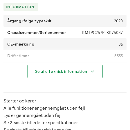
INFORMATION:
Årgang ifølge typeskilt
2020
Chassisnummer/Serienummer
KMTPC257PLKK75087
CE-mærkning
Ja
Driftstimer
5333
Motoreffekt (kW/hk)
123
Se alle teknisk information
Brændstof
Diesel
Træk
2WD Bag
Starter og kører
Bæltetype
Stål
Alle funktioner er gennemgået uden fejl
Bæltebredde (mm)
900
Lys er gennemgået uden fejl
Se 2. sidste billede for specifikationer
Mønsterdybde (mm)
30
Se sidste billede for sidste service