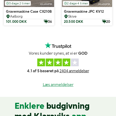
3 dage 2 timer
2 dage 4 timer
Gravemaskine Case CX210B 21T - med skovl
Gravemaskine JPC KV12
Aalborg
Skive
101.000 DKK
36
20.500 DKK
20
Vores kunder synes, at vi er
GOD
4.1 af 5 baseret på
2404 anmeldelser
Læs anmeldelser
Enklere
budgivning