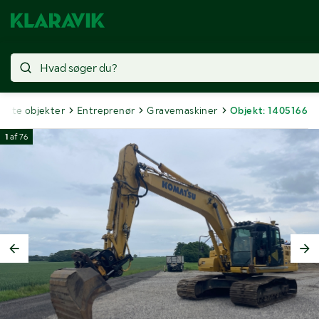
olgte objekter
Entreprenør
Gravemaskiner
Objekt: 1405166
1
af
76