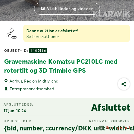
Alle billeder og videoer
Denne auktion er afsluttet!
Se flere auktioner
OBJEKT-ID:
1405166
Gravemaskine Komatsu PC210LC med
rotortilt og 3D Trimble GPS
Aarhus, Region Midtjylland
Entreprenørvirksomhed
Afsluttet
AFSLUTTEDES:
17 jun. 10.24
HØJESTE BUD:
RESERVATIONSPRIS:
{bid, number, ::currency/DKK unit-width-s
Ikke opnået