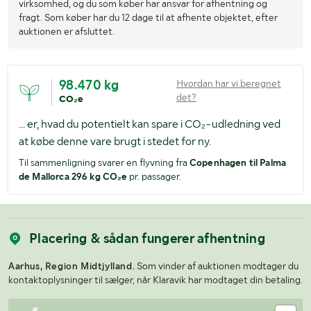
virksomhed, og du som køber har ansvar for afhentning og
fragt. Som køber har du 12 dage til at afhente objektet, efter
auktionen er afsluttet.
98.470 kg
Hvordan har vi beregnet
det?
CO₂e
... er, hvad du potentielt kan spare i CO₂-udledning ved
at købe denne vare brugt i stedet for ny.
Til sammenligning svarer en flyvning fra
Copenhagen til Palma
de Mallorca 296 kg CO₂e
pr. passager.
Placering & sådan fungerer afhentning
Aarhus, Region Midtjylland.
Som vinder af auktionen modtager du
kontaktoplysninger til sælger, når Klaravik har modtaget din betaling.