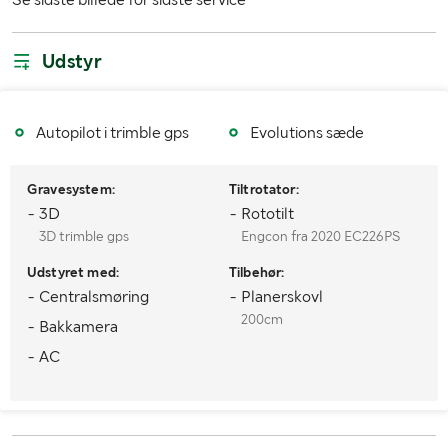
Antal nøgler
1
Udstyr
MÅL OG VÆGT:
Vægt (kg)
22900
Autopilot i trimble gps
Evolutions sæde
Gravesystem:
Tiltrotator:
- 3D
- Rototilt
3D trimble gps
Engcon fra 2020 EC226PS
Udstyret med:
Tilbehør:
- Centralsmøring
- Planerskovl
200cm
- Bakkamera
- AC