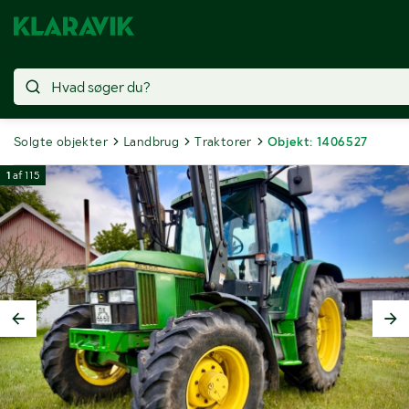
Solgte objekter
Landbrug
Traktorer
Objekt: 1406527
1
af
115