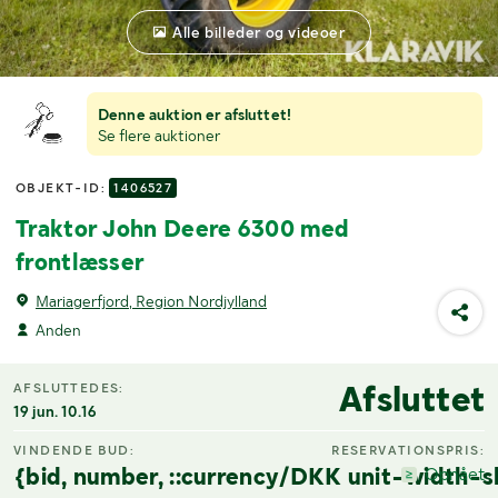
Alle billeder og videoer
Denne auktion er afsluttet!
Se flere auktioner
OBJEKT-ID:
1406527
Traktor John Deere 6300 med
frontlæsser
Mariagerfjord, Region Nordjylland
Anden
Afsluttet
AFSLUTTEDES:
19 jun. 10.16
VINDENDE BUD:
RESERVATIONSPRIS:
{bid, number, ::currency/DKK unit-width-s
Opnået