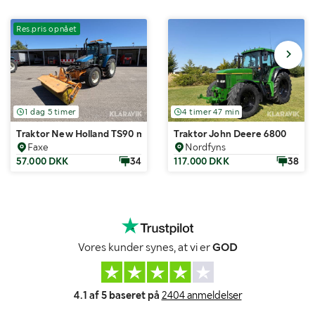
Res.pris opnået
1 dag 5 timer
4 timer 47 min
Traktor New Holland TS90 med kost og plov
Traktor John Deere 6800
Faxe
Nordfyns
57.000 DKK
34
117.000 DKK
38
Vores kunder synes, at vi er
GOD
4.1 af 5 baseret på
2404 anmeldelser