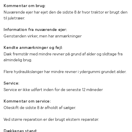
Højde (mm)
2600
Kommentar om brug:
Nuværende ejer har ejet den de sidste 8 år hvor traktor er brugt den
Totalvægt (kg)
5320
til juletræer.
Information fra nuværende ejer:
Genstanden virker, men har anmærkninger
Kendte anmærkninger og fejl:
Dæk fremstår med mindre revner på grund af alder og slidtage fra
almindelig brug.
Flere hydraulikslanger har mindre revner i ydergummi grundet alder.
Service:
Service er ikke udført inden for de seneste 12 måneder
Kommentar om service:
Olieskift de sidste 8 år afholdt af sælger.
Ved større reparation er der brugt ekstern reparatør.
Dækkenes stand: