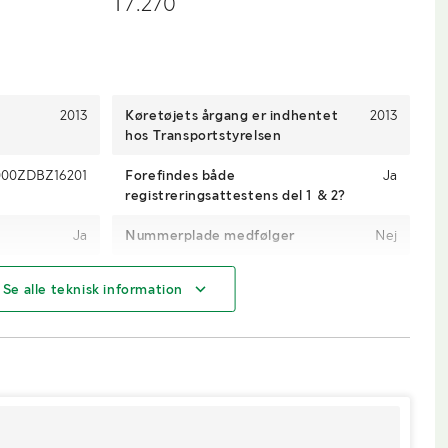
T7.270
2013
Køretøjets årgang er indhentet
2013
hos Transportstyrelsen
000ZDBZ16201
Forefindes både
Ja
registreringsattestens del 1 & 2?
Ja
Nummerplade medfølger
Nej
8489
Gearkasse
Trinløs
Se alle teknisk information
maks. 40 km/t)
Hurtiggående
Ja
257 hk
4WD
Ja
Diesel
AdBlue
Ja
T2300
Mål fordæk
600/70R28 - 40mm