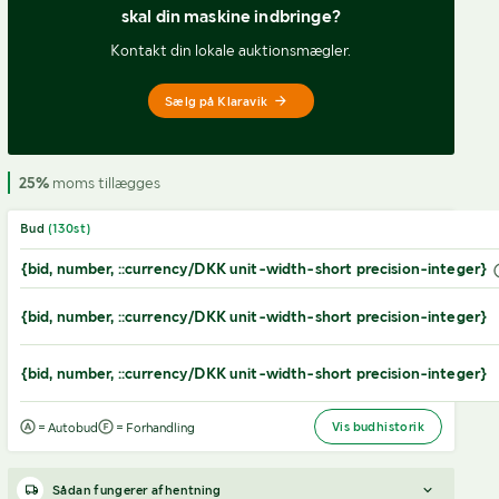
skal din maskine indbringe?
Kontakt din lokale auktionsmægler.
Sælg på Klaravik
25%
moms tillægges
Bud
(
130
st)
{bid, number, ::currency/DKK unit-width-short precision-integer}
{bid, number, ::currency/DKK unit-width-short precision-integer}
{bid, number, ::currency/DKK unit-width-short precision-integer}
Vis budhistorik
= Autobud
= Forhandling
Sådan fungerer afhentning