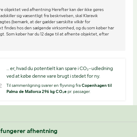
re objektet ved afhentning Herefter kan der ikke gøres
dskiller sig væsentligt fra beskrivelsen, skal Klaravik
gtes (bemærk, at der gælder særskilte vilkår for
ekt findes hos den sælgende virksomhed, og du som køber har
gt. Som køber har du 12 dage til at afhente objektet, efter
... er, hvad du potentielt kan spare i CO₂-udledning
ved at købe denne vare brugt i stedet for ny.
?
Til sammenligning svarer en flyvning fra
Copenhagen til
Palma de Mallorca 296 kg CO₂e
pr. passager.
 fungerer afhentning