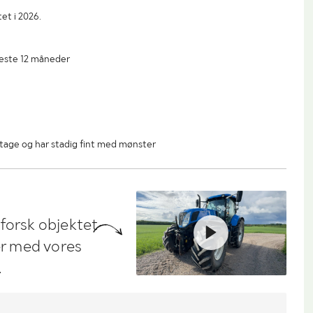
et i 2026.
neste 12 måneder
tage og har stadig fint med mønster
dforsk objektet
ler med vores
.