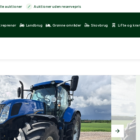
lle auktioner
Auktioner uden reservepris
treprenør
Landbrug
Grønne områder
Skovbrug
Lifte og kra