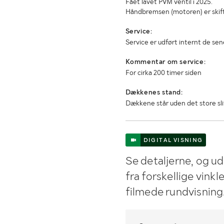
Fået lavet PVM ventil i 2025.
Håndbremsen (motoren) er skift
Service:
Service er udført internt de se
Kommentar om service:
For cirka 200 timer siden
Dækkenes stand:
Dækkene står uden det store sli
DIGITAL VISNING
Se detaljerne, og u
fra forskellige vink
filmede rundvisning