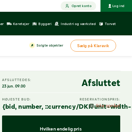
Opret konto
Log ind
ner
Køretøjer
Byggeri
Industri og værksted
Torvet
Solgte objekter
Sælg på Klaravik
DIGITAL VISNING
Afsluttet
AFSLUTTEDES:
23 jun. 09.00
HØJESTE BUD:
RESERVATIONSPRIS:
{bid, number, ::currency/DKK unit-width-
Ikke opnået
Hvilken endelig pris 