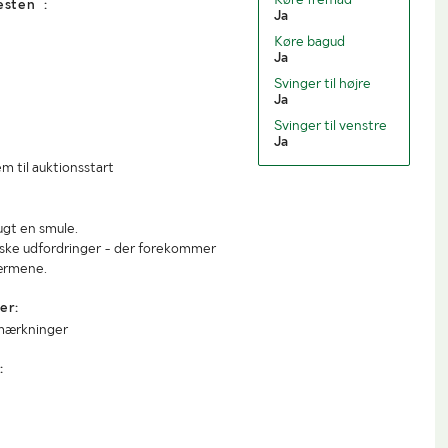
esten :
Ja
Køre bagud
Ja
Svinger til højre
Ja
Svinger til venstre
Ja
m til auktionsstart
ugt en smule.
iske udfordringer - der forekommer
ærmene.
er:
mærkninger
: