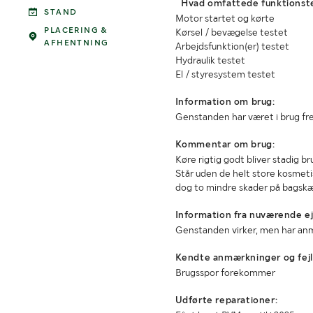
Hvad omfattede funktionst
STAND
Motor startet og kørte
PLACERING &
Kørsel / bevægelse testet
AFHENTNING
Arbejdsfunktion(er) testet
Hydraulik testet
El / styresystem testet
Information om brug:
Genstanden har været i brug fre
Kommentar om brug:
Køre rigtig godt bliver stadig br
Står uden de helt store kosmet
dog to mindre skader på bagsk
Information fra nuværende ej
Genstanden virker, men har an
Kendte anmærkninger og fejl
Brugsspor forekommer
Udførte reparationer: