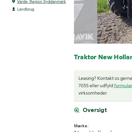
Varde, Region Syddanmark
Landbrug
Traktor New Holla
Leasing? Kontakt os gerne i
7035 eller udfyld
formula
virksomheder.
Oversigt
Mærke: