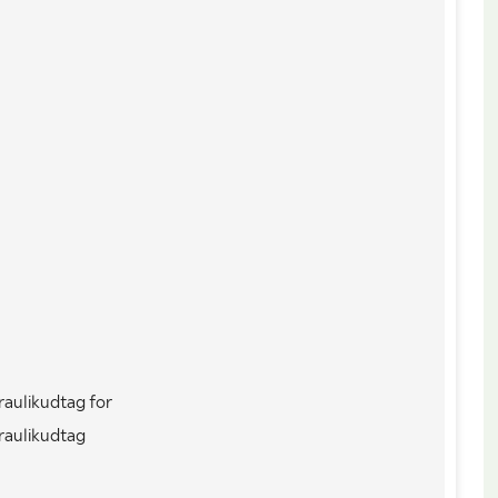
70R42 - 30mm
Køretøjsstatus
Registreret
2021-11-22
Antal nøgler
1
8250
Totalvægt (kg)
1300
aulikudtag for
raulikudtag