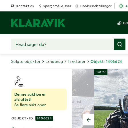
Kontakt os
Spørgsmål & svar
Cookieindstillinger
A
En
Solgte objekter
Landbrug
Traktorer
Objekt: 1406624
1
af
99
Denne auktion er
afsluttet!
Se flere auktioner
OBJEKT-ID:
1406624