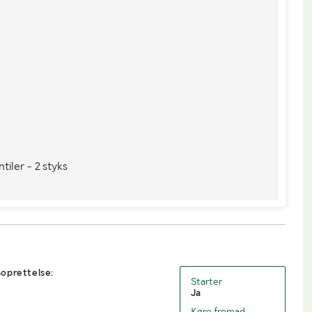
iler - 2 styks
oprettelse:
Starter
Ja
Køre fremad