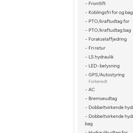
- Frontlift
Mål bagdæk
710/
- Koblingsfri for og bag
Seneste godkendte syn
- PTO/kraftudtag for
- PTO/kraftudtag bag
MÅL OG VÆGT:
- Forakselaffjedring
- Fri retur
Vægt i driftsklar stand (kg)
- LS hydraulik
- LED-belysning
- GPS/Autostyring
Forberedt
- AC
- Bremseudtag
- Dobbeltvirkende hydr
- Dobbeltvirkende hyd
bag
- Hydraulikudtag for