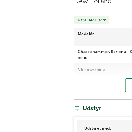
New Holland
INFORMATION:
Modelår
Chassisnummer/Serienu
mmer
CE-mærkning
Digitale driftstimer (h)
Klassificering
Traktor A (
Motoreffekt
Udstyr
Brændstof
Type hydraulikolie
Udstyret med: