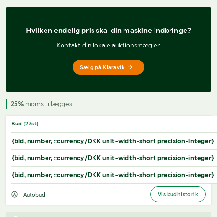
Hvilken endelig pris 
skal din maskine indbringe?
Kontakt din lokale auktionsmægler.
Sælg på Klaravik
25%
moms tillægges
Bud
(
23
st)
{bid, number, ::currency/DKK unit-width-short precision-integer}
{bid, number, ::currency/DKK unit-width-short precision-integer}
{bid, number, ::currency/DKK unit-width-short precision-integer}
Vis budhistorik
= Autobud