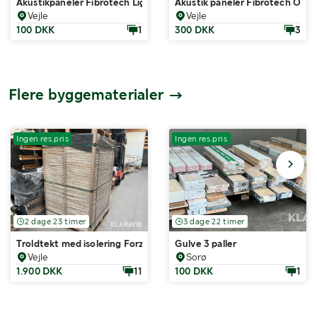
Akustikpaneler Fibrotech Light Oak 40 styk
Akustik paneler Fibrotech Oile
Vejle
Vejle
100 DKK
1
300 DKK
3
Flere byggematerialer
Ingen res.pris
Ingen res.pris
2 dage 23 timer
3 dage 22 timer
Troldtekt med isolering Forzes Treulex 80 styk
Gulve 3 paller
Vejle
Sorø
1.900 DKK
11
100 DKK
1