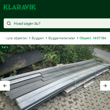
Solgte objekter
Byggeri
Byggematerialer
Objekt: 1407184
1
af
6