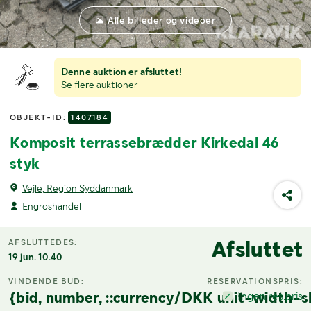
Alle billeder og videoer
Denne auktion er afsluttet!
Se flere auktioner
OBJEKT-ID:
1407184
Komposit terrassebrædder Kirkedal 46
styk
Vejle, Region Syddanmark
Engroshandel
Afsluttet
AFSLUTTEDES:
19 jun. 10.40
VINDENDE BUD:
RESERVATIONSPRIS:
{bid, number, ::currency/DKK unit-width-s
Ingen res.pris