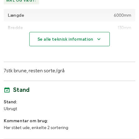
MÅL OG VÆGT:
Længde
6000mm
Bredde
130mm
Se alle teknisk information
Højde
22mm
Øvrige mål
4stk er kortere
7stk brune, resten sorte/grå
Stand
Stand:
Ubrugt
Kommentar om brug:
Har stået ude, enkelte 2 sortering