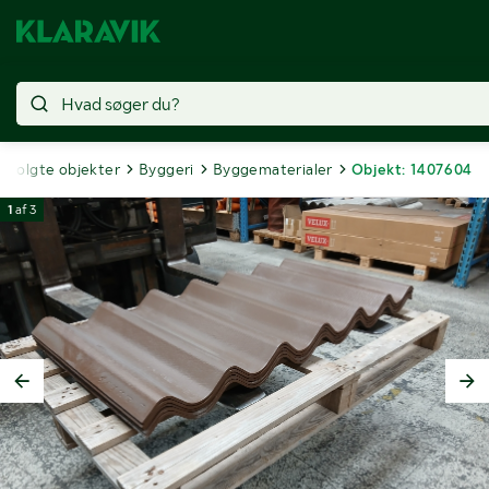
Solgte objekter
Byggeri
Byggematerialer
Objekt: 1407604
1
af
3