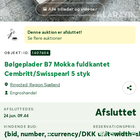
Alle billeder og videoer
Denne auktion er afsluttet!
Se flere auktioner
OBJEKT-ID:
1407604
Bølgeplader B7 Mokka fuldkantet
Cembritt/Swisspearl 5 styk
Ringsted, Region Sjælland
Engroshandel
Afsluttet
AFSLUTTEDES:
24 jun. 09.44
VINDENDE BUD:
RESERVATIONSPRIS:
{bid, number, ::currency/DKK unit-width-s
Ingen res.pris