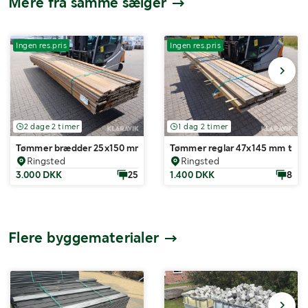
Mere fra samme sælger
Ingen res.pris
Ingen res.pris
2 dage 2 timer
1 dag 2 timer
Tømmer brædder 25x150 mm trykimprægneret 79 styk 540 cm
Tømmer reglar 47x145 mm tryk
Ringsted
Ringsted
3.000 DKK
25
1.400 DKK
8
Flere byggematerialer