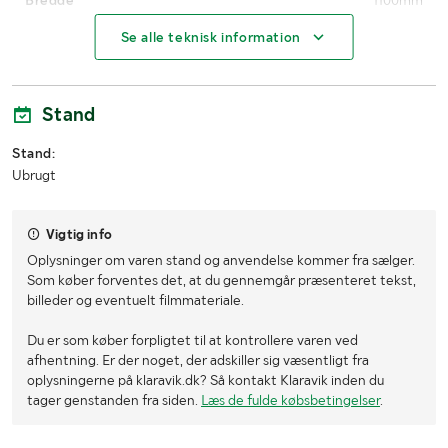
Bredde
1100mm
Se alle teknisk information
Øvrige mål
5 stk
Stand
Stand:
Ubrugt
Vigtig info
Oplysninger om varen stand og anvendelse kommer fra sælger.
Som køber forventes det, at du gennemgår præsenteret tekst,
billeder og eventuelt filmmateriale.
Du er som køber forpligtet til at kontrollere varen ved
afhentning. Er der noget, der adskiller sig væsentligt fra
oplysningerne på klaravik.dk? Så kontakt Klaravik inden du
tager genstanden fra siden.
Læs de fulde købsbetingelser
.