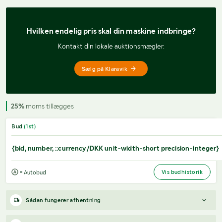
Hvilken endelig pris 
skal din maskine indbringe?
Kontakt din lokale auktionsmægler.
Sælg på Klaravik
25%
moms tillægges
Bud
(
1
st)
{bid, number, ::currency/DKK unit-width-short precision-integer}
Vis budhistorik
= Autobud
Sådan fungerer afhentning