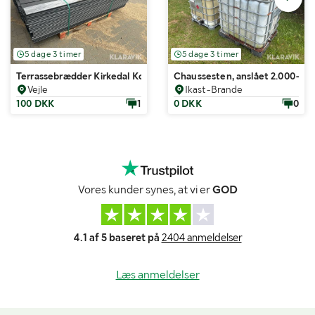
5 dage 3 timer
5 dage 3 timer
Terrassebrædder Kirkedal Komposit, sort og grå 100 styk
Chaussesten, anslået 2.000-2.5
Vejle
Ikast-Brande
100 DKK
1
0 DKK
0
Vores kunder synes, at vi er
GOD
4.1 af 5 baseret på
2404 anmeldelser
Læs anmeldelser