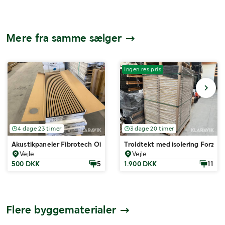
Mere fra samme sælger
Ingen res.pris
4 dage 23 timer
3 dage 20 timer
Akustikpaneler Fibrotech Oiled Oak light 40 styk
Troldtekt med isolering Forzes 
Vejle
Vejle
500 DKK
5
1.900 DKK
11
Flere byggematerialer