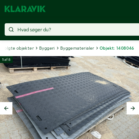
Solgte objekter
Byggeri
Byggematerialer
Objekt: 1408046
1
af
8