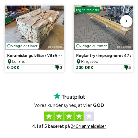
Ingen res.pris
5 dage 22 timer
2 dage 20 timer
Keramiske gulvfliser VitrA - Ca. 84 m2
Reglar trykimprægneret 47 x 5
Lolland
Ringsted
0 DKK
0
300 DKK
3
Vores kunder synes, at vi er
GOD
4.1 af 5 baseret på
2404 anmeldelser