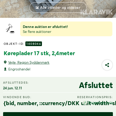
Alle billeder og videoer
Denne auktion er afsluttet!
Se flere auktioner
OBJEKT-ID:
1408046
Køreplader 17 stk, 2,4meter
Vejle, Region Syddanmark
Engroshandel
Afsluttet
AFSLUTTEDES:
24 jun. 12.11
VINDENDE BUD:
RESERVATIONSPRIS:
{bid, number, ::currency/DKK unit-width-s
Ingen res.pris