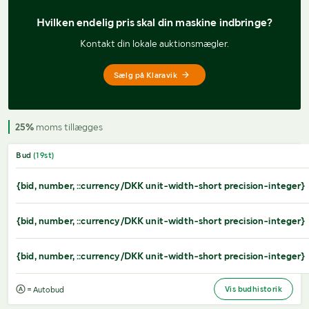
Hvilken endelig pris 
skal din maskine indbringe?
Kontakt din lokale auktionsmægler.
Sælg på Klaravik
25%
moms tillægges
Bud
(
19
st)
{bid, number, ::currency/DKK unit-width-short precision-integer}
{bid, number, ::currency/DKK unit-width-short precision-integer}
{bid, number, ::currency/DKK unit-width-short precision-integer}
Vis budhistorik
= Autobud