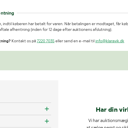
entning
, indtil køberen har betalt for varen. Når betalingen er modtaget, får kø
tale afhentning (inden for 12 dage efter auktionens afslutning).
tning?
Kontakt os på
7220 7035
eller send en e-mail til
info@klaravik.dk
Har din vi
Vi har auktionsmægl
at sælge nemt og sik