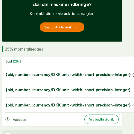
skal din maskine indbringe?
Kontakt din lokale auktionsmægler.
Sælg på Klaravik
25%
moms tillægges
Bud
(
28
st)
{bid, number, ::currency/DKK unit-width-short precision-integer}
{bid, number, ::currency/DKK unit-width-short precision-integer}
{bid, number, ::currency/DKK unit-width-short precision-integer}
Vis budhistorik
= Autobud