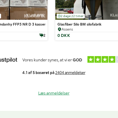
2 dage 22 timer
ndanhy FFP3 NR D 3 kasser af 12 æsker
Glasfiber Silo BM silofabrik
Assens
0 DKK
2
Vores kunder synes, at vi er
GOD
4.1 af 5 baseret på
2404 anmeldelser
Læs anmeldelser