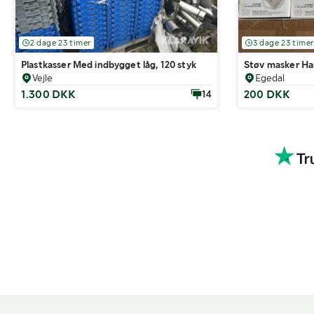
2 dage 23 timer
3 dage 23 timer
Plastkasser Med indbygget låg, 120 styk
Støv masker Ha
Vejle
Egedal
1.300 DKK
200 DKK
14