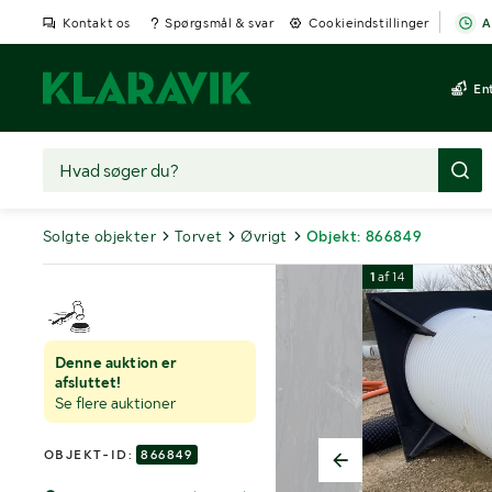
Kontakt os
Spørgsmål & svar
Cookieindstillinger
A
En
Solgte objekter
Torvet
Øvrigt
Objekt: 866849
1
af
14
Denne auktion er
afsluttet!
Se flere auktioner
OBJEKT-ID:
866849