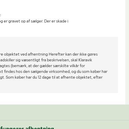
:
 er gravet op af sælger. Der er skade i
re objektet ved afhentning Herefter kan der ikke gøres
dskiller sig væsentligt fra beskrivelsen, skal Klaravik
gtes (bemærk, at der gælder særskilte vilkår for
ekt findes hos den sælgende virksomhed, og du som køber har
gt. Som køber har du 12 dage til at afhente objektet, efter
 fungerer afhentning