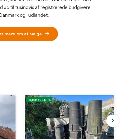
d ud til tusindvis af registrerede budgivere
 Danmark og i udlandet.
æs mere om at sælge
Ingen res.pris
Ingen r