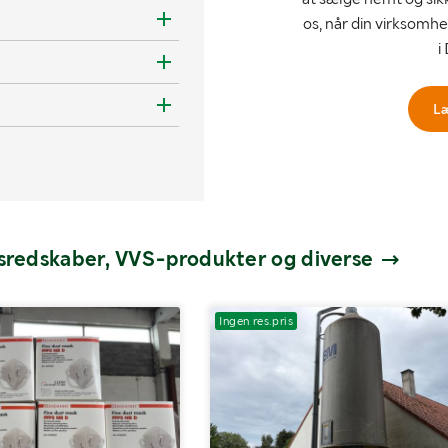
os, når din virksomhe
i
L
dsredskaber, VVS-produkter og diverse
Ingen res.pris