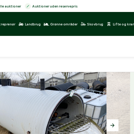
lle auktioner
Auktioner uden reservepris
treprenør
Landbrug
Grønne områder
Skovbrug
Lifte og kra