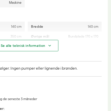
Maskine
140 cm
Bredde
140 cm
350 cm
Øvrige mål
Bundplade 170 x 170
Se alle teknisk information
ølger. Ingen pumper eller lignende i brønden.
ug de seneste 3 måneder
er: