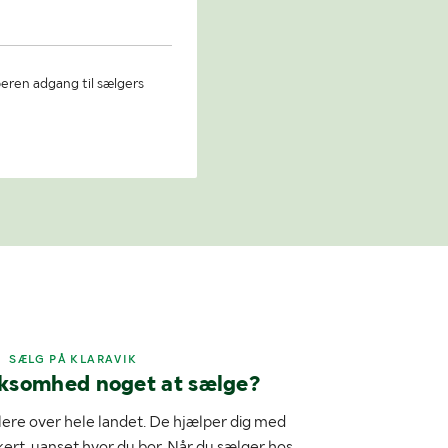
beren adgang til sælgers
SÆLG PÅ KLARAVIK
rksomhed noget at sælge?
ere over hele landet. De hjælper dig med
kert, uanset hvor du bor. Når du sælger hos